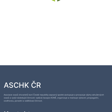
ASCHK ČR
Asociace svazů chovatelů koní České republiky zapsaný spolek zastupuje a prosazuje zájmy sdruženýcvh
svazů a vyvíjí následující činnosti: vydává časopis KONĚ, organizuje a realizuje výstavní, propagační,
osvětovou, poradní a vzdělávací činnost.