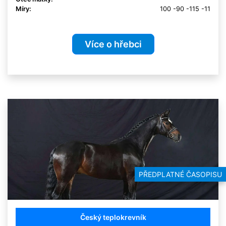
Míry:
100 -90 -115 -11
Více o hřebci
PŘEDPLATNÉ ČASOPISU
Český teplokrevník