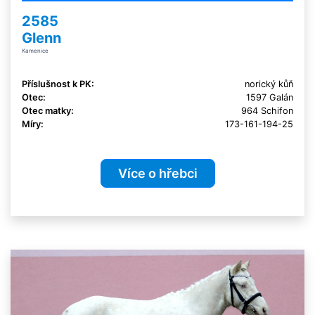
2585
Glenn
Kamenice
Příslušnost k PK:
norický kůň
Otec:
1597 Galán
Otec matky:
964 Schifon
Míry:
173-161-194-25
Více o hřebci