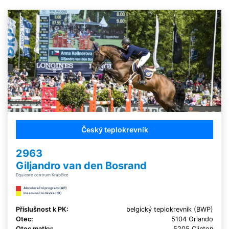
Český teplokrevník
2963
Giljandro van den Bosrand
Equicare centrum Krabčice
Akcelerační program (AP)
Inseminační dávka (ID)
Příslušnost k PK:
belgický teplokrevník (BWP)
Otec:
5104 Orlando
Otec matky:
5205 Clinton