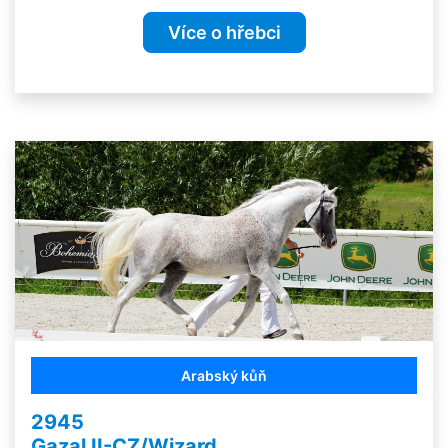
Více o hřebci
Arabský kůň
2945
Gazal II-CZ/Wizard