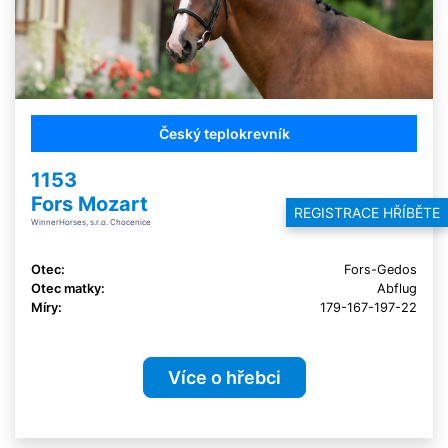
Český teplokrevník
1153
Fors Mozart
REGISTRACE HŘÍBĚTE
WinnerHorses, s.r.o. Chocenice
Otec:
Fors-Gedos
Otec matky:
Abflug
Míry:
179-167-197-22
Více o hřebci