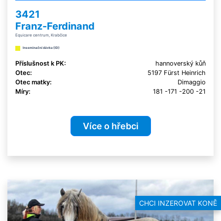
3421
Franz-Ferdinand
Equicare centrum, Krabčice
Inseminační dávka (ID)
Příslušnost k PK:
hannoverský kůň
Otec:
5197 Fürst Heinrich
Otec matky:
Dimaggio
Míry:
181 -171 -200 -21
Více o hřebci
CHCI INZEROVAT KONĚ