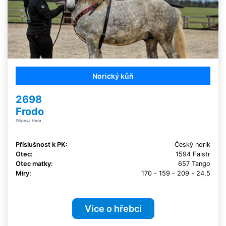
Norický kůň
2698
Frodo
Filipova Hora
Příslušnost k PK:
Český norik
Otec:
1594 Falstr
Otec matky:
657 Tango
Míry:
170 - 159 - 209 - 24,5
Více o hřebci