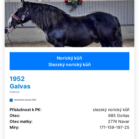
Norický kůň
Slezský norický kůň
1952
Galvas
Dubnice
Genetické zdroje (GZ)
Příslušnost k PK:
slezský norický kůň
Otec:
685 Gotlas
Otec matky:
2774 Navar
Míry:
171-159-197-25