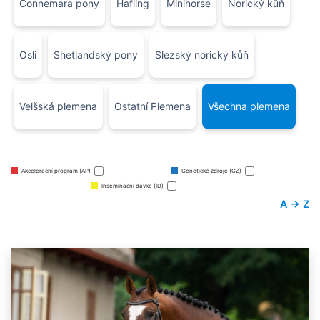
Connemara pony
Hafling
Minihorse
Norický kůň
Osli
Shetlandský pony
Slezský norický kůň
Velšská plemena
Ostatní Plemena
Všechna plemena
Akcelerační program (AP)
Genetické zdroje (GZ)
Inseminační dávka (ID)
A → Z