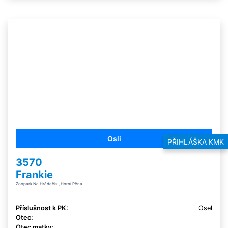
Osli
PŘIHLÁŠKA KMK
3570
Frankie
Zoopark Na Hrádečku, Horní Pěna
Příslušnost k PK:
Osel
Otec:
Otec matky: