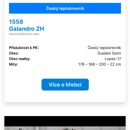
Český teplokrevník
1558
Galandro ZH
Stanice hřebců Dolní Jelení
Příslušnost k PK:
Český teplokrevník
Otec:
Guidam Sohn
Otec matky:
Lopez-17
Míry:
178 – 168 – 200 – 22 cm
Více o hřebci