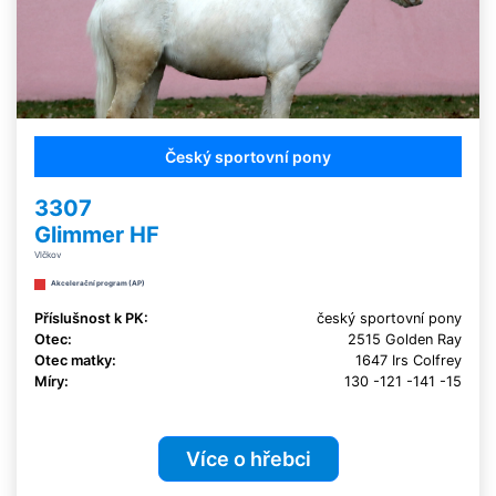
Český sportovní pony
3307
Glimmer HF
Vlčkov
Akcelerační program (AP)
Příslušnost k PK:
český sportovní pony
Otec:
2515 Golden Ray
Otec matky:
1647 Irs Colfrey
Míry:
130 -121 -141 -15
Více o hřebci