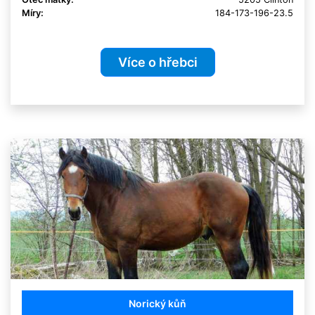
Míry:
184-173-196-23.5
Více o hřebci
Norický kůň