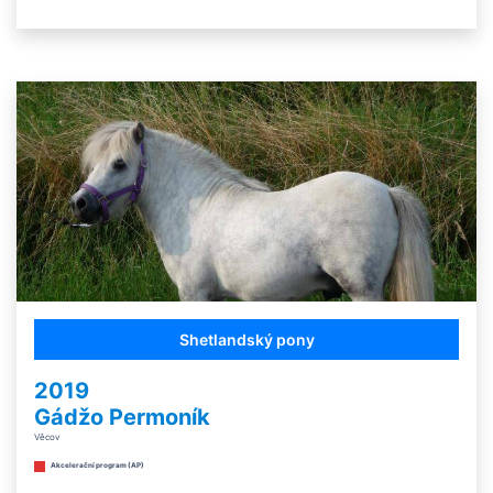
Shetlandský pony
2019
Gádžo Permoník
Věcov
Akcelerační program (AP)