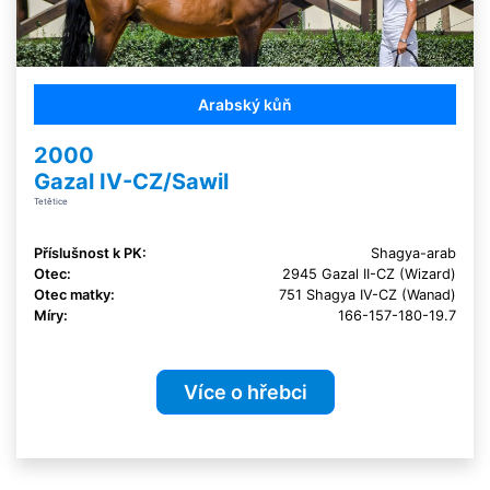
Arabský kůň
2000
Gazal IV-CZ/Sawil
Tetětice
Příslušnost k PK:
Shagya-arab
Otec:
2945 Gazal II-CZ (Wizard)
Otec matky:
751 Shagya IV-CZ (Wanad)
Míry:
166-157-180-19.7
Více o hřebci