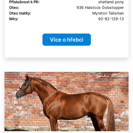
Příslušnost k PK:
shetland pony
Otec:
936 Halstock Gobstopper
Otec matky:
Myreton Talisman
Míry:
92-82-129-13
Více o hřebci