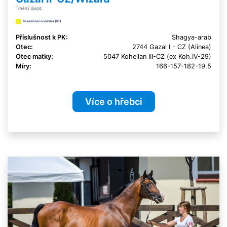
Trněný Újezd
Inseminační dávka (ID)
Příslušnost k PK:
Shagya-arab
Otec:
2744 Gazal I - CZ (Alinea)
Otec matky:
5047 Koheilan III-CZ (ex Koh.IV-29)
Míry:
166-157-182-19.5
Více o hřebci