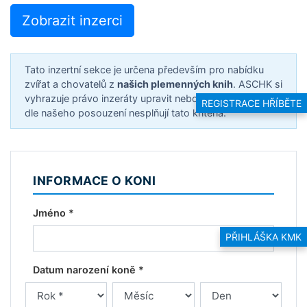
Zobrazit inzerci
Tato inzertní sekce je určena především pro nabídku
zvířat a chovatelů z
našich plemenných knih
. ASCHK si
vyhrazuje právo inzeráty upravit nebo smazat, pokud
REGISTRACE HŘÍBĚTE
dle našeho posouzení nesplňují tato kritéria.
INFORMACE O KONI
Jméno *
PŘIHLÁŠKA KMK
Datum narození koně *