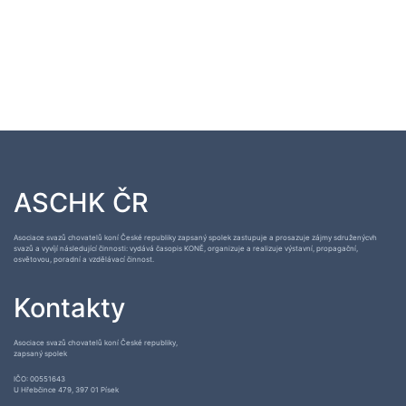
ASCHK ČR
Asociace svazů chovatelů koní České republiky zapsaný spolek zastupuje a prosazuje zájmy sdruženýcvh
svazů a vyvíjí následující činnosti: vydává časopis KONĚ, organizuje a realizuje výstavní, propagační,
osvětovou, poradní a vzdělávací činnost.
Kontakty
Asociace svazů chovatelů koní České republiky,
zapsaný spolek
IČO: 00551643
U Hřebčince 479, 397 01 Písek