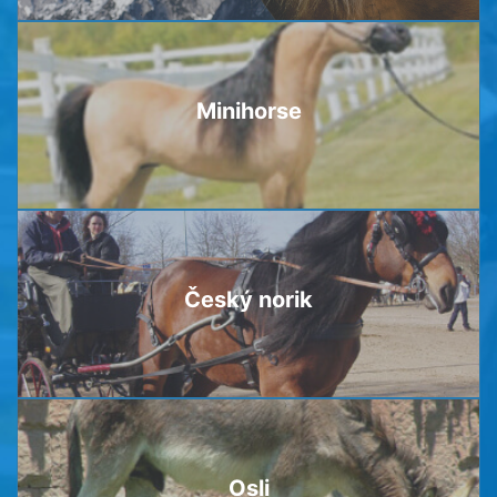
Minihorse
Český norik
Osli