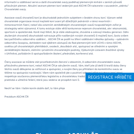
informační a vzdělávací servis a další chovatelské svazy podléhají plemenným knihám v zemích původů
příslušných plemen. Aktuální seznam plemen koní vedených pod ASCHK ČR naleznete v sousedním „okénku“
Chovatelské svazy.
Asociace svazů chovatelů koní je dlouhodobě jednotícím subjektem v českém chovu koní. Význam velké
chovatelské organizace mnozí majitelé koní ocení při důležitých jednáních v rámci resortních i
mimoresortních řízení, neboť síla ostatních zemědělských chovatelských svazů hospodářských zvířat je
strategicky velmi významná. K tomu existuje stále větší konkurence nejenom chovatelská, ale i ekonomická,
sportovní a společenská. Koně mají štěstí, že je stále obdivujeme, chováme a oslovují mladou generaci. Odliv
zkušených chovatelů dlouhodobě nahrazuje příliv nadšených nových chovatelů či majitelů koní, často ovšem
bez patřičného odborného vzdělání… ASCHK ČR se podílí na šíření vzdělávání několika způsoby – vydáváním
odborného časopisu, dohledem nad výběrem zástupců do Rad plemenných knih UCHS v rámci ASCHK,
osvětou při chovatelských přehlídkách, svodech, zkouškách atd., spoluprací se středními a vysokými
zemědělskými školami, státními i privátními chovatelskými podniky, Výzkumným ústavem živočišné výroby
v Uhříněvsi, pořádáním či spolupořádáním školení, přednášek, konferencí atd.
Členy asociace se můžete stát prostřednictvím členství v oblastním, či odborném chovatelském svazu
příslušného plemene koní, neboť ASCHK ČR je sdružením svazů. Vám, kteří jste již delší či kratší dobu členy
těchto svazů děkujeme za vstřícnost a spolupráci, s novými členy po přihlášení do konkrétního svazu se
těšíme na spolupráci nastávající. Všem nám společně jde o pozitivní odborný přístup k chovu koní, který
REGISTRACE HŘÍBĚTE
respektuje současnou plemenářskou legislativu a chovatelskou tradici a etiku. Jsme rádi, když nacházíme
praktická a užitečná řešení, která jsou vedena ve prospěch koní .
Nechť se Vám i Vašim koním dobře daří, to Vám přeje
Prezidium ASCHK ČR