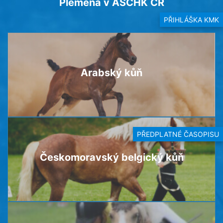
Plemena v ASCHK ČR
PŘIHLÁŠKA KMK
Arabský kůň
PŘEDPLATNÉ ČASOPISU
Českomoravský belgický kůň