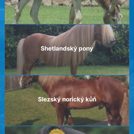
Shetlandský pony
Slezský norický kůň