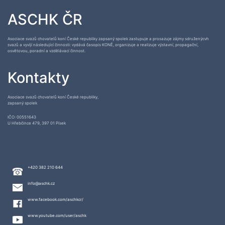
ASCHK ČR
Asociace svazů chovatelů koní České republiky zapsaný spolek zastupuje a prosazuje zájmy sdruženýcvh
svazů a vyvíjí následující činnosti: vydává časopis KONĚ, organizuje a realizuje výstavní, propagační,
osvětovou, poradní a vzdělávací činnost.
Kontakty
Asociace svazů chovatelů koní České republiky,
zapsaný spolek
IČO: 00551643
U Hřebčince 479, 397 01 Písek
+420 382 210 644
info@aschk.cz
www.facebook.com/aschkcr/
www.youtube.com/user/aschk