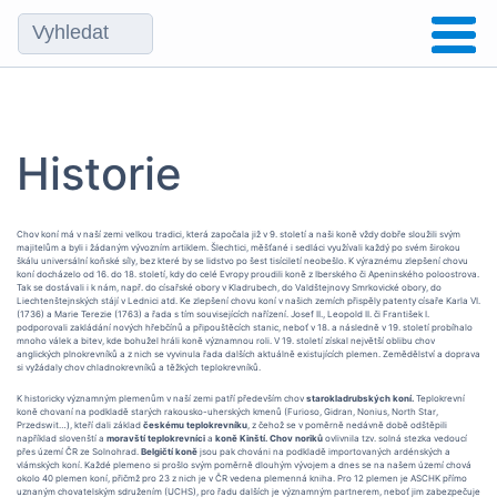
Historie
Chov koní má v naší zemi velkou tradici, která započala již v 9. století a naši koně vždy dobře sloužili svým
majitelům a byli i žádaným vývozním artiklem. Šlechtici, měšťané i sedláci využívali každý po svém širokou
škálu universální koňské síly, bez které by se lidstvo po šest tisíciletí neobešlo. K výraznému zlepšení chovu
koní docházelo od 16. do 18. století, kdy do celé Evropy proudili koně z Iberského či Apeninského poloostrova.
Tak se dostávali i k nám, např. do císařské obory v Kladrubech, do Valdštejnovy Smrkovické obory, do
Liechtenštejnských stájí v Lednici atd. Ke zlepšení chovu koní v našich zemích přispěly patenty císaře Karla VI.
(1736) a Marie Terezie (1763) a řada s tím souvisejících nařízení. Josef II., Leopold II. či František I.
podporovali zakládání nových hřebčínů a připouštěcích stanic, neboť v 18. a následně v 19. století probíhalo
mnoho válek a bitev, kde bohužel hráli koně významnou roli. V 19. století získal největší oblibu chov
anglických plnokrevníků a z nich se vyvinula řada dalších aktuálně existujících plemen. Zemědělství a doprava
si vyžádaly chov chladnokrevníků a těžkých teplokrevníků.
K historicky významným plemenům v naší zemi patří především chov
starokladrubských
koní.
Teplokrevní
koně chovaní na podkladě starých rakousko-uherských kmenů (Furioso, Gidran, Nonius, North Star,
Przedswit…), kteří dali základ
českému
teplokrevníku
, z čehož se v poměrně nedávně době odštěpili
například slovenští a
moravští
teplokrevníci
a
koně
Kinští. Chov noriků
ovlivnila tzv. solná stezka vedoucí
přes území ČR ze Solnohrad.
Belgičtí koně
jsou pak chováni na podkladě importovaných ardénských a
vlámských koní. Každé plemeno si prošlo svým poměrně dlouhým vývojem a dnes se na našem území chová
okolo 40 plemen koní, přičmž pro 23 z nich je v ČR vedena plemenná kniha. Pro 12 plemen je ASCHK přímo
uznaným chovatelským sdružením (UCHS), pro řadu dalších je významným partnerem, neboť jim zabezpečuje