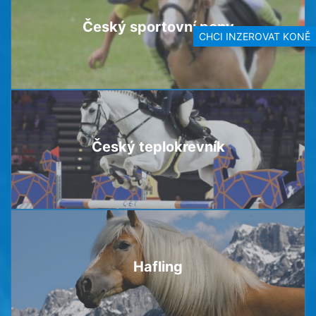
Český sportovní pony
CHCI INZEROVAT KONĚ
Český teplokrevník
Hafling