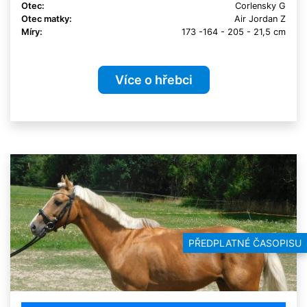
Otec:
Corlensky G
Otec matky:
Air Jordan Z
Míry:
173 -164 - 205 - 21,5 cm
Více o hřebci
PŘEDPLATNÉ ČASOPISU