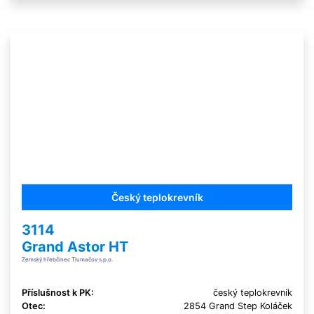
Český teplokrevník
3114
Grand Astor HT
Zemský hřebčinec Tlumačov s.p.o.
Příslušnost k PK:
český teplokrevník
Otec:
2854 Grand Step Koláček