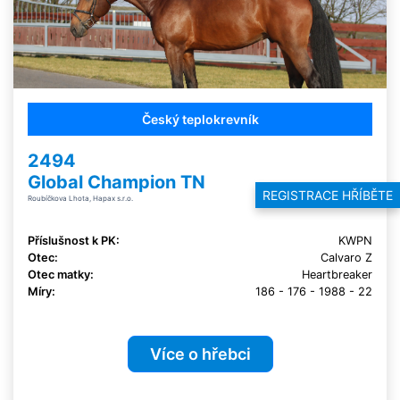
Český teplokrevník
2494
Global Champion TN
REGISTRACE HŘÍBĚTE
Roubíčkova Lhota, Hapax s.r.o.
Příslušnost k PK:
KWPN
Otec:
Calvaro Z
Otec matky:
Heartbreaker
Míry:
186 - 176 - 1988 - 22
Více o hřebci