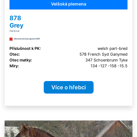
Velšská plemena
878
Grey
Olešnice
Akcelerační program (AP)
Příslušnost k PK:
welsh part-bred
Otec:
578 French Syd Ganymed
Otec matky:
347 Schoenbrunn Tyke
Míry:
134 -127 -158 -15.5
Více o hřebci