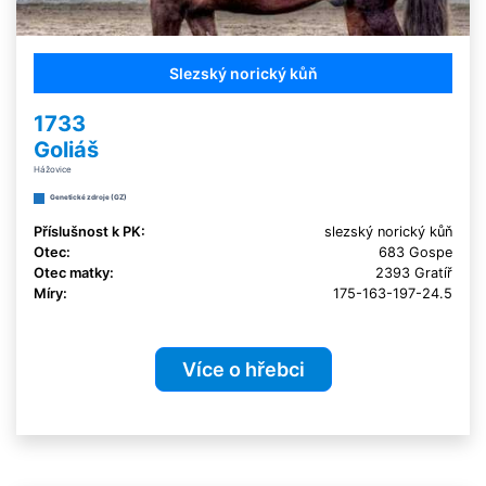
Slezský norický kůň
1733
Goliáš
Hážovice
Genetické zdroje (GZ)
Příslušnost k PK:
slezský norický kůň
Otec:
683 Gospe
Otec matky:
2393 Gratíř
Míry:
175-163-197-24.5
Více o hřebci