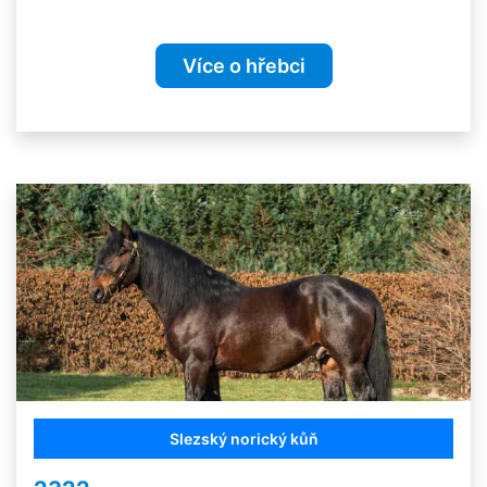
Více o hřebci
Slezský norický kůň