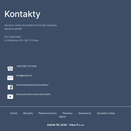
Kontakty
Asociace svazů chovatelů koní České republiky,
zapsaný spolek
IČO: 00551643
U Hřebčince 479, 397 01 Písek
+420 382 210 644
info@aschk.cz
www.facebook.com/aschkcr/
www.youtube.com/user/aschk
Domů
Aktuality
Plemenná kniha
Plemena
Dokumenty
Kontaktní údaje
Admin
ASCHK ČR, 2026 -
Triton IT s.r.o