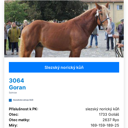
Slezský norický kůň
3064
Goran
Solnice
Genetické zdroje (GZ)
Příslušnost k PK:
slezský norický kůň
Otec:
1733 Goliáš
Otec matky:
2637 Ryo
Míry:
169-159-189-25