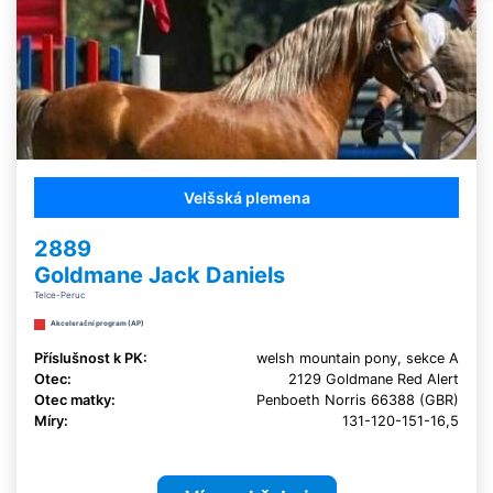
Velšská plemena
2889
Goldmane Jack Daniels
Telce-Peruc
Akcelerační program (AP)
Příslušnost k PK:
welsh mountain pony, sekce A
Otec:
2129 Goldmane Red Alert
Otec matky:
Penboeth Norris 66388 (GBR)
Míry:
131-120-151-16,5