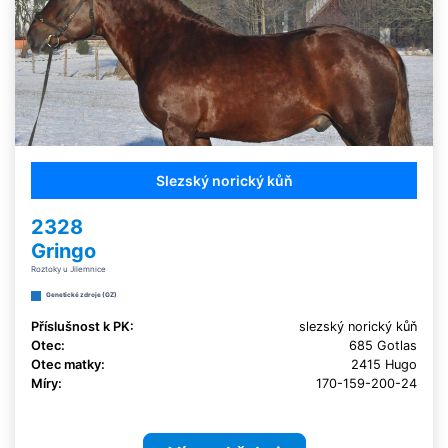
Slezský norický kůň
2328
Gringo
Roztoky u Jilemnice
Genetické zdroje (GZ)
Příslušnost k PK:
slezský norický kůň
Otec:
685 Gotlas
Otec matky:
2415 Hugo
Míry:
170-159-200-24