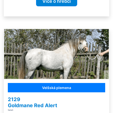
Více o hřebci
Velšská plemena
2129
Goldmane Red Alert
Salaš