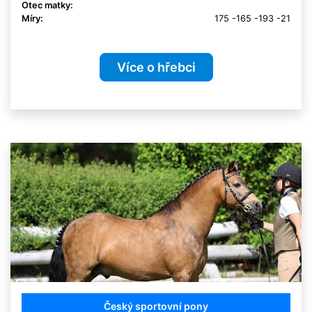
Otec matky:
Míry:
175 -165 -193 -21
Více o hřebci
Český sportovní pony