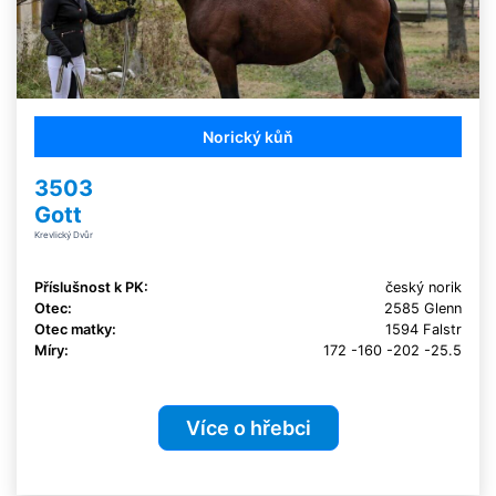
Norický kůň
3503
Gott
Krevlický Dvůr
Příslušnost k PK:
český norik
Otec:
2585 Glenn
Otec matky:
1594 Falstr
Míry:
172 -160 -202 -25.5
Více o hřebci