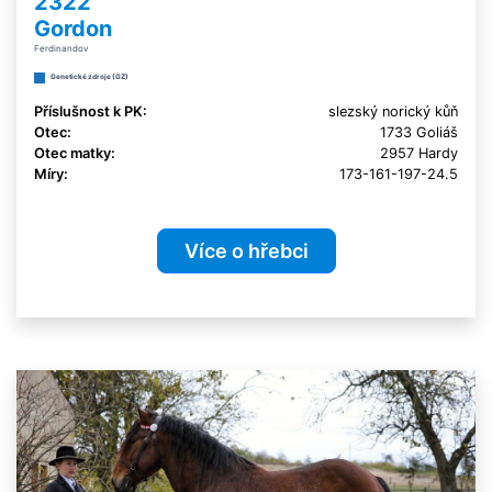
2322
Gordon
Ferdinandov
Genetické zdroje (GZ)
Příslušnost k PK:
slezský norický kůň
Otec:
1733 Goliáš
Otec matky:
2957 Hardy
Míry:
173-161-197-24.5
Více o hřebci