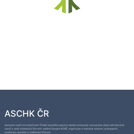
ASCHK ČR
Asociace svazů chovatelů koní České republiky zapsaný spolek zastupuje a prosazuje zájmy sdruženýcvh
svazů a vyvíjí následující činnosti: vydává časopis KONĚ, organizuje a realizuje výstavní, propagační,
osvětovou, poradní a vzdělávací činnost.