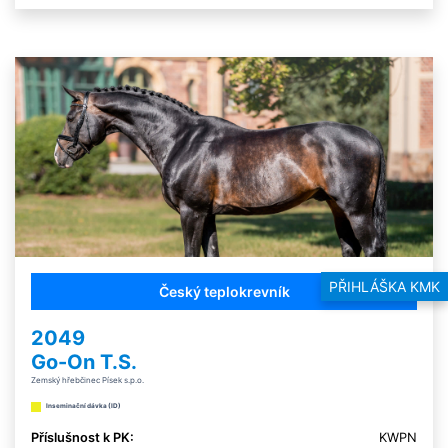
PŘIHLÁŠKA KMK
Český teplokrevník
2049
Go-On T.S.
Zemský hřebčinec Písek s.p.o.
Inseminační dávka (ID)
Příslušnost k PK:
KWPN