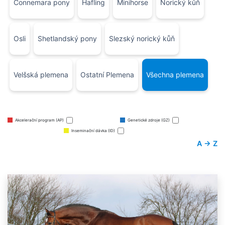
Connemara pony
Hafling
Minihorse
Norický kůň
Osli
Shetlandský pony
Slezský norický kůň
Velšská plemena
Ostatní Plemena
Všechna plemena
Akcelerační program (AP)
Genetické zdroje (GZ)
Inseminační dávka (ID)
A → Z