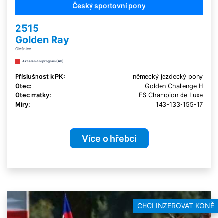
Český sportovní pony
2515
Golden Ray
Olešnice
Akcelerační program (AP)
Příslušnost k PK:
německý jezdecký pony
Otec:
Golden Challenge H
Otec matky:
FS Champion de Luxe
Míry:
143-133-155-17
Více o hřebci
CHCI INZEROVAT KONĚ