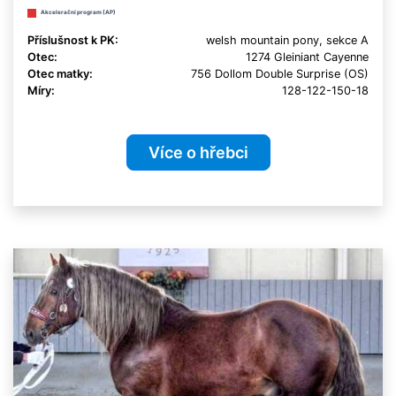
Akcelerační program (AP)
Příslušnost k PK:
welsh mountain pony, sekce A
Otec:
1274 Gleiniant Cayenne
Otec matky:
756 Dollom Double Surprise (OS)
Míry:
128-122-150-18
Více o hřebci