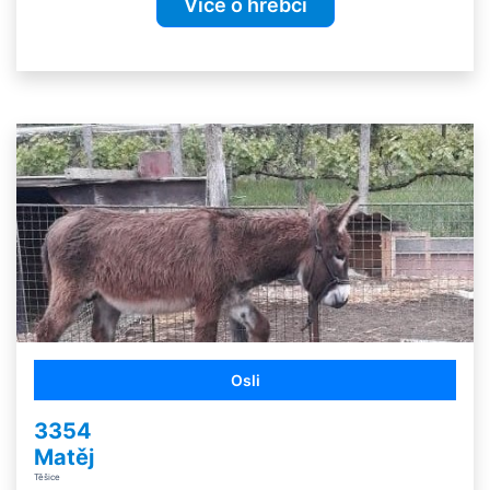
Více o hřebci
Osli
3354
Matěj
Těšice