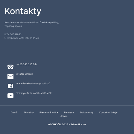
Kontakty
Asociace svazů chovatelů koní České republiky,
zapsaný spolek
IČO: 00551643
U Hřebčince 479, 397 01 Písek
+420 382 210 644
info@aschk.cz
www.facebook.com/aschkcr/
www.youtube.com/user/aschk
Domů
Aktuality
Plemenná kniha
Plemena
Dokumenty
Kontaktní údaje
Admin
ASCHK ČR, 2026 -
Triton IT s.r.o