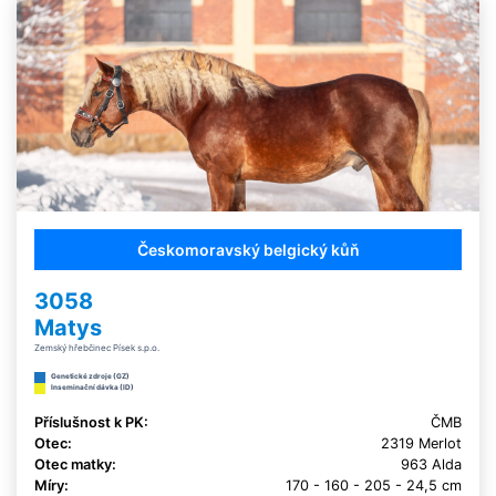
Českomoravský belgický kůň
3058
Matys
Zemský hřebčinec Písek s.p.o.
Genetické zdroje (GZ)
Inseminační dávka (ID)
Příslušnost k PK:
ČMB
Otec:
2319 Merlot
Otec matky:
963 Alda
Míry:
170 - 160 - 205 - 24,5 cm