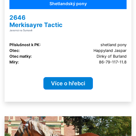
Shetlandský pony
2646
Merkisayre Tactic
Javorná na Šumavě
Příslušnost k PK:
shetland pony
Otec:
Happyland Jaspar
Otec matky:
Dinky of Burland
Míry:
86-79-117-11.8
Více o hřebci