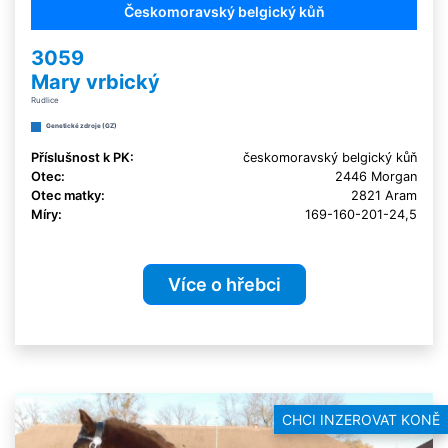
Českomoravský belgický kůň
3059
Mary vrbický
Rudlice
Genetické zdroje (GZ)
Příslušnost k PK:
českomoravský belgický kůň
Otec:
2446 Morgan
Otec matky:
2821 Aram
Míry:
169-160-201-24,5
Více o hřebci
CHCI INZEROVAT KONĚ