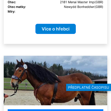
Otec:
2181 Menai Master Imp(GBR)
Otec matky:
Newydd Bonheddwr(GBR)
Míry:
Více o hřebci
PŘEDPLATNÉ ČASOPISU