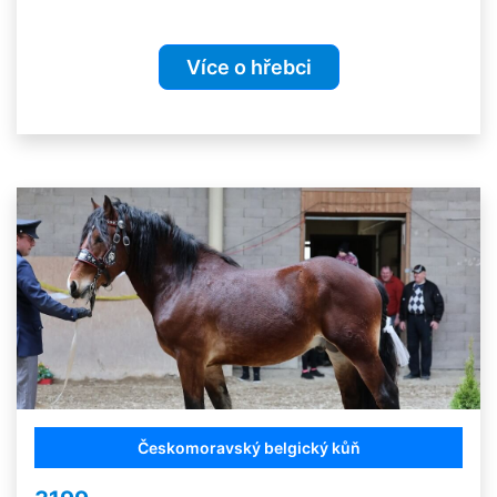
Více o hřebci
Českomoravský belgický kůň