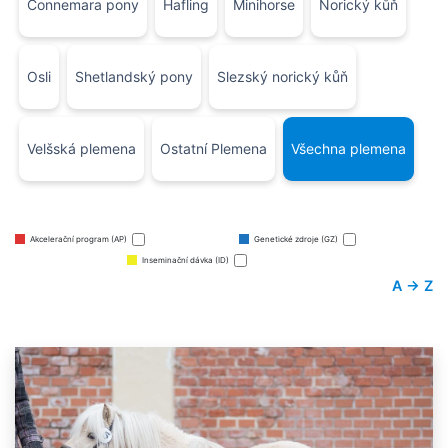
Connemara pony
Hafling
Minihorse
Norický kůň
Osli
Shetlandský pony
Slezský norický kůň
Velšská plemena
Ostatní Plemena
Všechna plemena
Akcelerační program (AP)
Genetické zdroje (GZ)
Inseminační dávka (ID)
A → Z