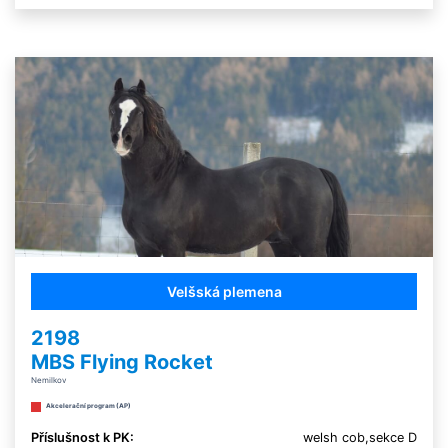
Velšská plemena
2198
MBS Flying Rocket
Nemilkov
Akcelerační program (AP)
Příslušnost k PK:
welsh cob,sekce D