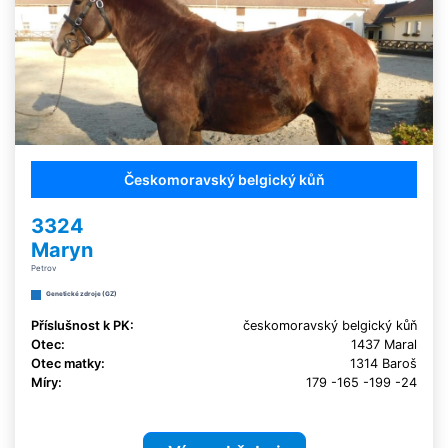
Českomoravský belgický kůň
3324
Maryn
Petrov
Genetické zdroje (GZ)
Příslušnost k PK:
českomoravský belgický kůň
Otec:
1437 Maral
Otec matky:
1314 Baroš
Míry:
179 -165 -199 -24