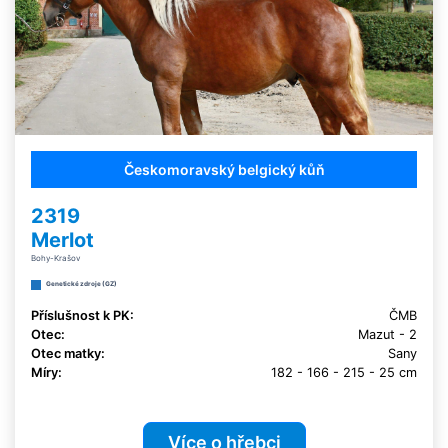
Českomoravský belgický kůň
2319
Merlot
Bohy-Krašov
Genetické zdroje (GZ)
Příslušnost k PK:
ČMB
Otec:
Mazut - 2
Otec matky:
Sany
Míry:
182 - 166 - 215 - 25 cm
Více o hřebci