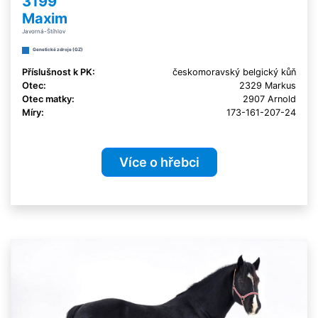
3199
Maxim
Javorná-Štíhlov
Genetické zdroje (GZ)
Příslušnost k PK:
českomoravský belgický kůň
Otec:
2329 Markus
Otec matky:
2907 Arnold
Míry:
173-161-207-24
Více o hřebci