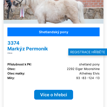
Shetlandský pony
3374
Markýz Permoník
REGISTRACE HŘÍBĚTE
Zdice
Příslušnost k PK:
shetland pony
Otec:
2292 Eiger Moonshine
Otec matky:
Athelney Elvis
Míry:
93 -83 -124 -13
Více o hřebci