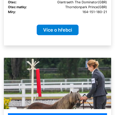
Otec:
Glantraeth The Dominator(GBR)
Otec matky:
Thorndonpark Prince(GBR)
Míry:
164-151-180-21
Více o hřebci