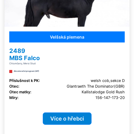
Velšská plemena
2489
MBS Falco
Chlumčany, Mersi Stud
Akcelerační program (AP)
Příslušnost k PK:
welsh cob,sekce D
Otec:
Glantraeth The Dominator(GBR)
Otec matky:
Kallistalodge Gold Rush
Míry:
156-147-173-20
Více o hřebci