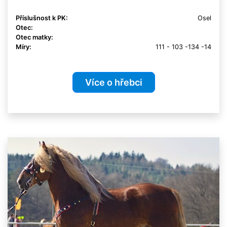
Příslušnost k PK:
Osel
Otec:
Otec matky:
Míry:
111 - 103 -134 -14
Více o hřebci