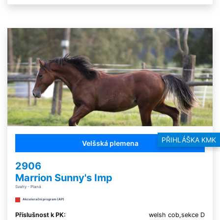
PŘIHLÁŠKA KMK
Velšská plemena
2906
Marrion Sunny's Imp
Svahy - Planá
Akcelerační program (AP)
Příslušnost k PK:
welsh cob,sekce D