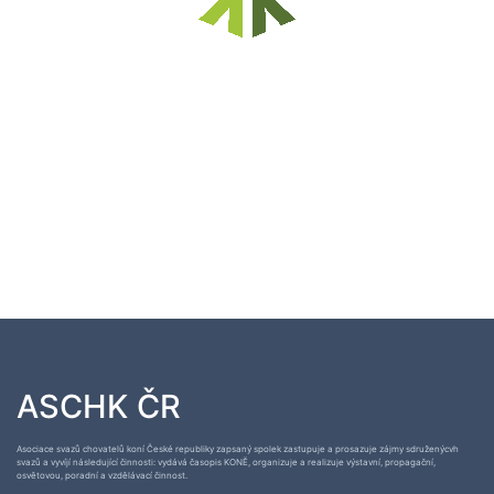
ASCHK ČR
Asociace svazů chovatelů koní České republiky zapsaný spolek zastupuje a prosazuje zájmy sdruženýcvh
svazů a vyvíjí následující činnosti: vydává časopis KONĚ, organizuje a realizuje výstavní, propagační,
osvětovou, poradní a vzdělávací činnost.