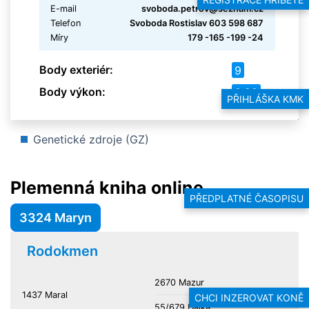
E-mail
svoboda.petrov@seznam.cz
Telefon
Svoboda Rostislav 603 598 687
Míry
179 -165 -199 -24
Body exteriér:
9
Body výkon:
8.28
PŘIHLÁŠKA KMK
Genetické zdroje (GZ)
Plemenná kniha online
PŘEDPLATNÉ ČASOPISU
3324 Maryn
Rodokmen
2670 Mazur
1437 Maral
CHCI INZEROVAT KONĚ
55/679 Halka