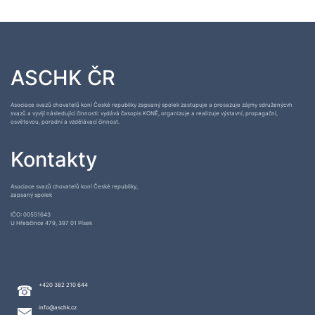
ASCHK ČR
Asociace svazů chovatelů koní České republiky zapsaný spolek zastupuje a prosazuje zájmy sdruženýcvh
svazů a vyvíjí následující činnosti: vydává časopis KONĚ, organizuje a realizuje výstavní, propagační,
osvětovou, poradní a vzdělávací činnost.
Kontakty
Asociace svazů chovatelů koní České republiky,
zapsaný spolek
IČO: 00551643
U Hřebčince 479, 397 01 Písek
+420 382 210 644
info@aschk.cz