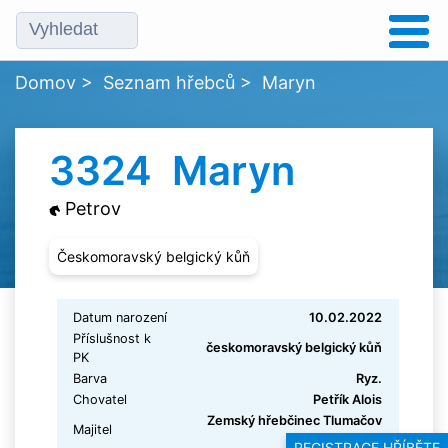
Domov
>
Seznam hřebců
>
Maryn
3324 Maryn
Petrov
Českomoravský belgický kůň
Datum narození
10.02.2022
Příslušnost k
českomoravský belgický kůň
PK
Barva
Ryz.
Chovatel
Petřík Alois
Zemský hřebčinec Tlumačov
Majitel
s.p.o.
REGISTRACE HŘÍBĚTE