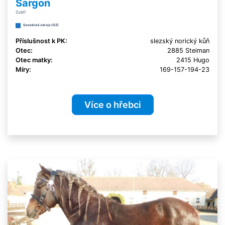
Sargon
Zubří
Genetické zdroje (GZ)
Příslušnost k PK:
slezský norický kůň
Otec:
2885 Steiman
Otec matky:
2415 Hugo
Míry:
169-157-194-23
Více o hřebci