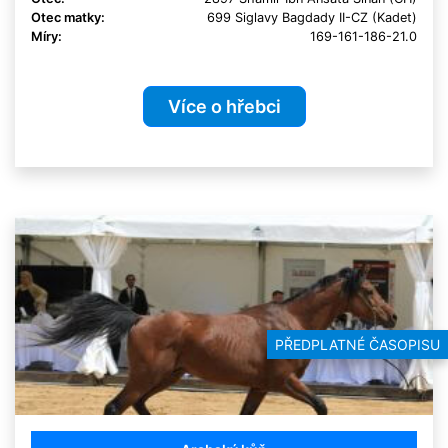
Otec matky:
699 Siglavy Bagdady II-CZ (Kadet)
Míry:
169-161-186-21.0
Více o hřebci
PŘEDPLATNÉ ČASOPISU