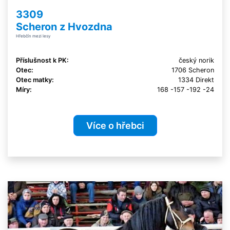
3309
Scheron z Hvozdna
Hřebčín mezi lesy
Příslušnost k PK:
český norik
Otec:
1706 Scheron
Otec matky:
1334 Direkt
Míry:
168 -157 -192 -24
Více o hřebci