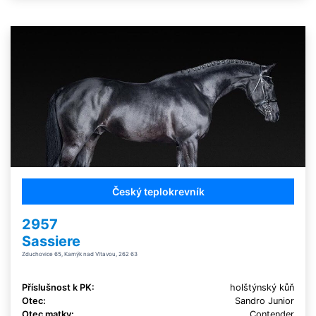
Český teplokrevník
2957
Sassiere
Zduchovice 65, Kamýk nad Vltavou, 262 63
Příslušnost k PK:
holštýnský kůň
Otec:
Sandro Junior
Otec matky:
Contender