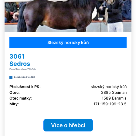
Slezský norický kůň
3061
Sedros
Dolní Benešov-Zábřeh
Genetické zdroje (GZ)
Příslušnost k PK:
slezský norický kůň
Otec:
2885 Steiman
Otec matky:
1589 Baramis
Míry:
171-159-199-23.5
Více o hřebci