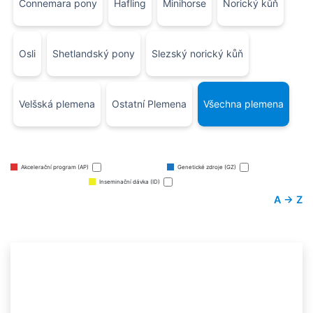
Connemara pony
Hafling
Minihorse
Norický kůň
Osli
Shetlandský pony
Slezský norický kůň
Velšská plemena
Ostatní Plemena
Všechna plemena
Akcelerační program (AP)
Genetické zdroje (GZ)
Inseminační dávka (ID)
A → Z