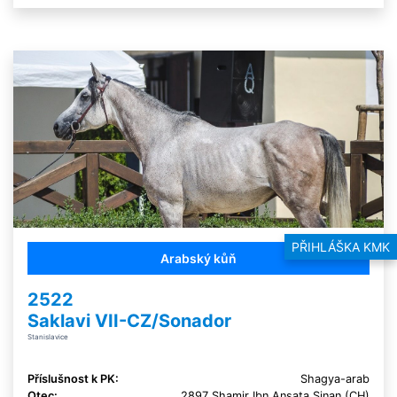
PŘIHLÁŠKA KMK
Arabský kůň
2522
Saklavi VII-CZ/Sonador
Stanislavice
Příslušnost k PK:
Shagya-arab
Otec:
2897 Shamir Ibn Ansata Sinan (CH)