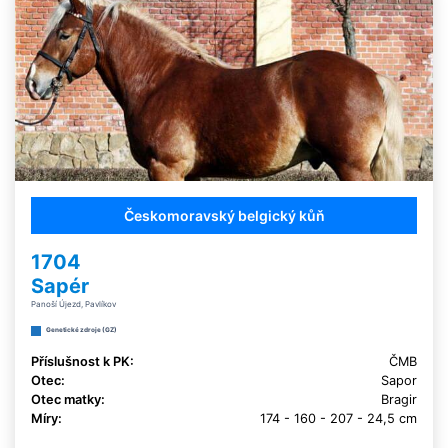
Českomoravský belgický kůň
1704
Sapér
Panoší Újezd, Pavlíkov
Genetické zdroje (GZ)
Příslušnost k PK:
ČMB
Otec:
Sapor
Otec matky:
Bragir
Míry:
174 - 160 - 207 - 24,5 cm