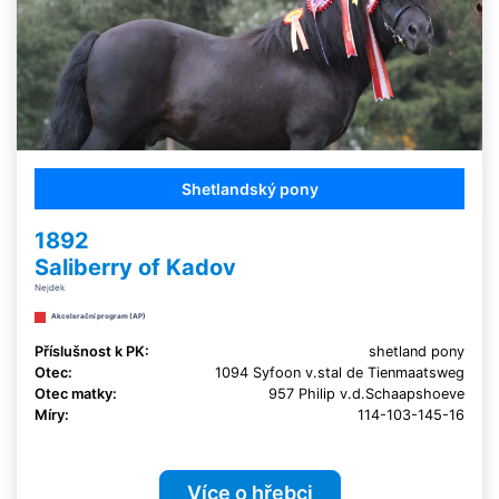
Shetlandský pony
1892
Saliberry of Kadov
Nejdek
Akcelerační program (AP)
Příslušnost k PK:
shetland pony
Otec:
1094 Syfoon v.stal de Tienmaatsweg
Otec matky:
957 Philip v.d.Schaapshoeve
Míry:
114-103-145-16
Více o hřebci