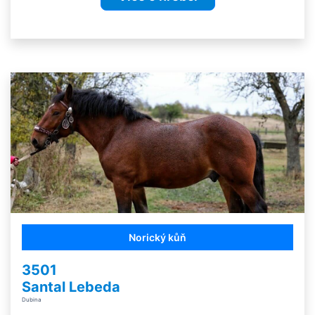
Norický kůň
3501
Santal Lebeda
Dubina