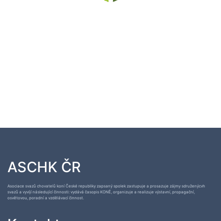
ASCHK ČR
Asociace svazů chovatelů koní České republiky zapsaný spolek zastupuje a prosazuje zájmy sdruženýcvh
svazů a vyvíjí následující činnosti: vydává časopis KONĚ, organizuje a realizuje výstavní, propagační,
osvětovou, poradní a vzdělávací činnost.