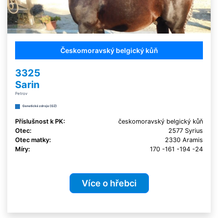
Českomoravský belgický kůň
3325
Sarin
Petrov
Genetické zdroje (GZ)
Příslušnost k PK:
českomoravský belgický kůň
Otec:
2577 Syrius
Otec matky:
2330 Aramis
Míry:
170 -161 -194 -24
Více o hřebci