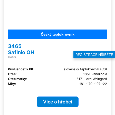
Český teplokrevník
3465
Safinio OH
REGISTRACE HŘÍBĚTE
Obořiště
Příslušnost k PK:
slovenský teplokrevník (CS)
Otec:
1851 Pandrhola
Otec matky:
5171 Lord Weingard
Míry:
181 -170 -197 -22
Více o hřebci