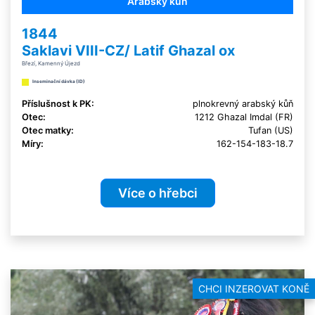
Arabský kůň
1844
Saklavi VIII-CZ/ Latif Ghazal ox
Březí, Kamenný Újezd
Inseminační dávka (ID)
Příslušnost k PK:
plnokrevný arabský kůň
Otec:
1212 Ghazal Imdal (FR)
Otec matky:
Tufan (US)
Míry:
162-154-183-18.7
Více o hřebci
CHCI INZEROVAT KONĚ