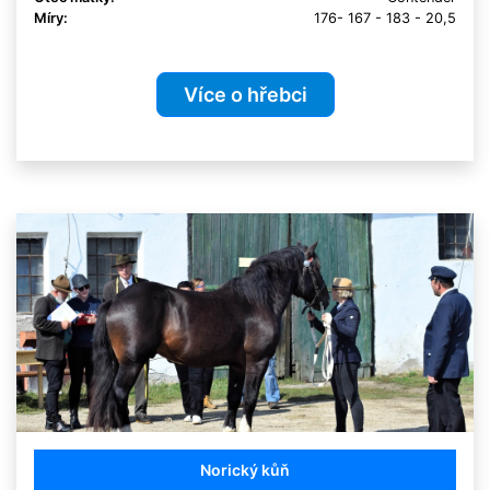
Míry:
176- 167 - 183 - 20,5
Více o hřebci
Norický kůň