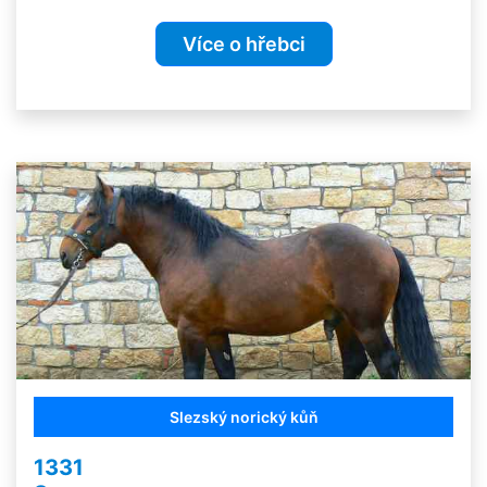
Více o hřebci
Slezský norický kůň
1331