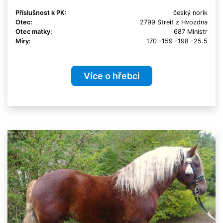
Příslušnost k PK:
český norik
Otec:
2799 Streit z Hvozdna
Otec matky:
687 Ministr
Míry:
170 -159 -198 -25.5
Více o hřebci