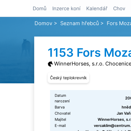
Domů
Inzerce koní
Kalendář
Chov
Domov
>
Seznam hřebců
>
Fors Moz
1153 Fors Moz
WinnerHorses, s.r.o. Chocenic
Český teplokrevník
Datum
20
narození
Barva
hněd
Chovatel
Jan Vaň
Majitel
WinnerHorses, s.r
E-mail
vercaklim@centrum.