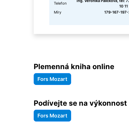
Ing. Veronika Paličková, tel: 
Telefon
10 11
Míry
179-167-197-
Plemenná kniha online
Fors Mozart
Podívejte se na výkonnost
Fors Mozart