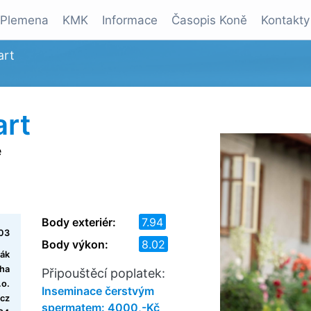
Plemena
KMK
Informace
Časopis Koně
Kontakty
art
art
e
Body exteriér:
7.94
03
Body výkon:
8.02
ák
ha
Připouštěcí poplatek:
.o.
Inseminace čerstvým
cz
spermatem: 4000,-Kč