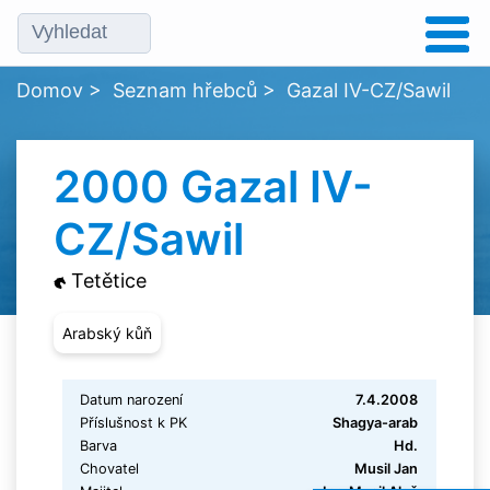
Domov
>
Seznam hřebců
>
Gazal IV-CZ/Sawil
2000 Gazal IV-
CZ/Sawil
Tetětice
Arabský kůň
Datum narození
7.4.2008
Příslušnost k PK
Shagya-arab
Barva
Hd.
Chovatel
Musil Jan