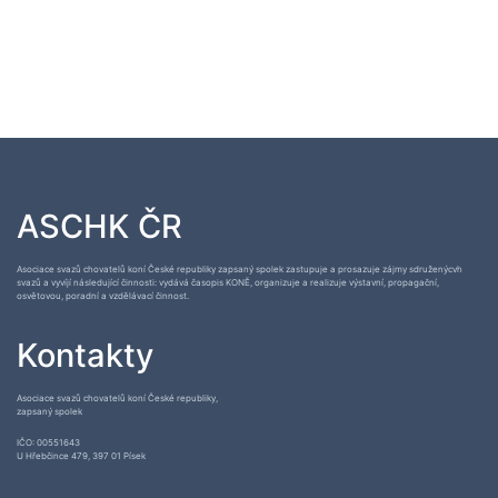
ASCHK ČR
Asociace svazů chovatelů koní České republiky zapsaný spolek zastupuje a prosazuje zájmy sdruženýcvh
svazů a vyvíjí následující činnosti: vydává časopis KONĚ, organizuje a realizuje výstavní, propagační,
osvětovou, poradní a vzdělávací činnost.
Kontakty
Asociace svazů chovatelů koní České republiky,
zapsaný spolek
IČO: 00551643
U Hřebčince 479, 397 01 Písek