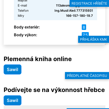
Majitel
Ing.Musil Aleš
REGISTRACE HŘÍBĚTE
E-mail
113alesmusil@gmail.com
Telefon
Ing.Musil Aleš 777315931
Míry
166-157-180-19.7
Body exteriér:
8
Body výkon:
7.5
PŘIHLÁŠKA KMK
Plemenná kniha online
Sawil
PŘEDPLATNÉ ČASOPISU
Podívejte se na výkonnost hřebce
Sawil