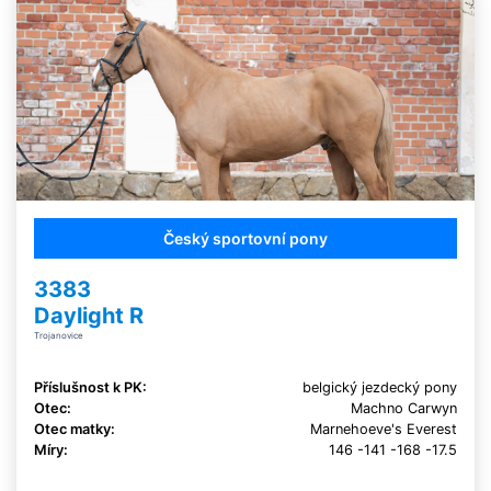
Český sportovní pony
3383
Daylight R
Trojanovice
Příslušnost k PK:
belgický jezdecký pony
Otec:
Machno Carwyn
Otec matky:
Marnehoeve's Everest
Míry:
146 -141 -168 -17.5