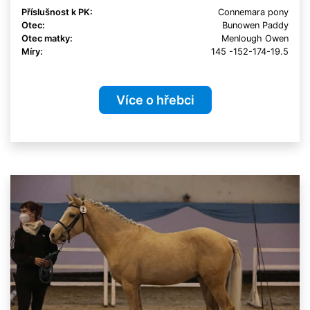
Příslušnost k PK:
Connemara pony
Otec:
Bunowen Paddy
Otec matky:
Menlough Owen
Míry:
145 -152-174-19.5
Více o hřebci