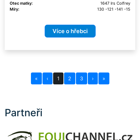
Otec matky:
1647 Irs Colfrey
Míry:
130 -121 -141 -15
Více o hřebci
«
‹
1
2
3
›
»
Partneři