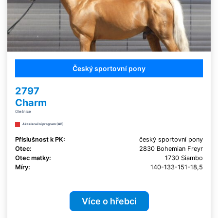
Český sportovní pony
2797
Charm
Olešnice
Akcelerační program (AP)
Příslušnost k PK:
český sportovní pony
Otec:
2830 Bohemian Freyr
Otec matky:
1730 Siambo
Míry:
140-133-151-18,5
Více o hřebci