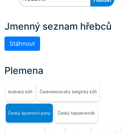
Jmenný seznam hřebců
Stáhnout
Plemena
Arabský kůň
Českomoravský belgický kůň
Český sportovní pony
Český teplokrevník