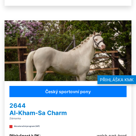
PŘIHLÁŠKA KMK
Český sportovní pony
2644
Al-Kham-Sa Charm
Zlámanka
Akcelerační program (AP)
Příslušnost k PK:
welsh part-bred