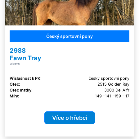
Český sportovní pony
2988
Fawn Tray
Václavov
Příslušnost k PK:
český sportovní pony
Otec:
2515 Golden Ray
Otec matky:
3000 Del Aifr
Míry:
149 -141 -159 - 17
Více o hřebci