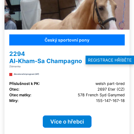
Český sportovní pony
2294
Al-Kham-Sa Champagno
REGISTRACE HŘÍBĚTE
Zlámanka
Akcelerační program (AP)
Příslušnost k PK:
welsh part-bred
Otec:
2697 Eter (CZ)
Otec matky:
578 French Syd Ganymed
Míry:
155-147-167-18
Více o hřebci