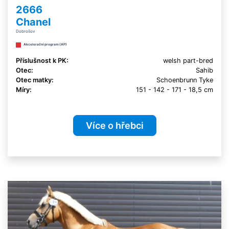
2666
Chanel
Dobrošov
Akcelerační program (AP)
Příslušnost k PK:
welsh part-bred
Otec:
Sahib
Otec matky:
Schoenbrunn Tyke
Míry:
151 - 142 - 171 - 18,5 cm
Více o hřebci