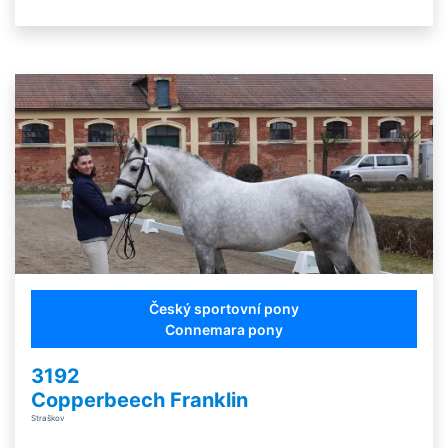
Český sportovní pony
Connemara pony
3192
Copperbeech Franklin
Straškov