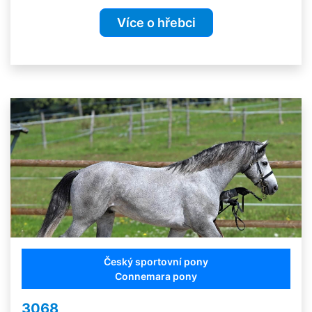
Více o hřebci
Český sportovní pony
Connemara pony
3068