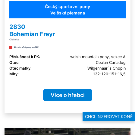
Český sportovní pony
Velšská plemena
2830
Bohemian Freyr
Olešnice
Akcelerační program (AP)
Příslušnost k PK:
welsh mountain pony, sekce A
Otec:
Ceulan Cariadog
Otec matky:
Wilgenhaar`s Chopin
Míry:
132-120-151-16,5
Více o hřebci
CHCI INZEROVAT KONĚ