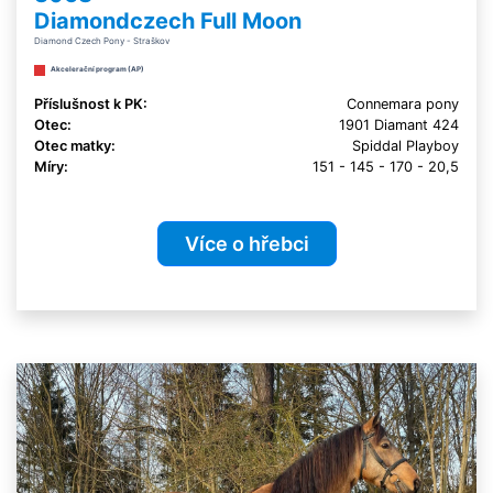
Diamondczech Full Moon
Diamond Czech Pony - Straškov
Akcelerační program (AP)
Příslušnost k PK:
Connemara pony
Otec:
1901 Diamant 424
Otec matky:
Spiddal Playboy
Míry:
151 - 145 - 170 - 20,5
Více o hřebci