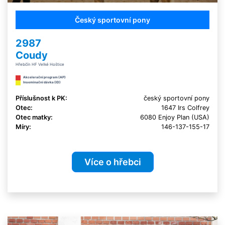
Český sportovní pony
2987
Coudy
Hřebčín HF Velké Hoštice
Akcelerační program (AP)
Inseminační dávka (ID)
Příslušnost k PK:
český sportovní pony
Otec:
1647 Irs Colfrey
Otec matky:
6080 Enjoy Plan (USA)
Míry:
146-137-155-17
Více o hřebci