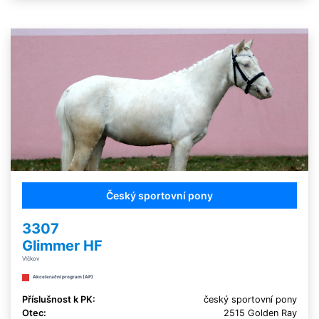
Český sportovní pony
3307
Glimmer HF
Vlčkov
Akcelerační program (AP)
Příslušnost k PK:
český sportovní pony
Otec:
2515 Golden Ray