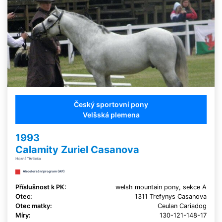
Český sportovní pony
Velšská plemena
1993
Calamity Zuriel Casanova
Horní Těrlicko
Akcelerační program (AP)
Příslušnost k PK:
welsh mountain pony, sekce A
Otec:
1311 Trefynys Casanova
Otec matky:
Ceulan Cariadog
Míry:
130-121-148-17