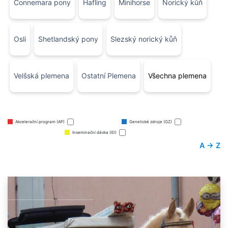
Connemara pony
Hafling
Minihorse
Norický kůň
Osli
Shetlandský pony
Slezský norický kůň
Velšská plemena
Ostatní Plemena
Všechna plemena
Akcelerační program (AP)
Genetické zdroje (GZ)
Inseminační dávka (ID)
A → Z