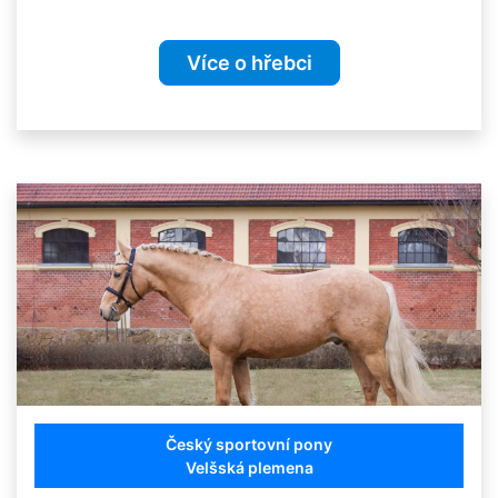
Více o hřebci
Český sportovní pony
Velšská plemena