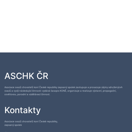
ASCHK ČR
Asociace svazů chovatelů koní České republiky zapsaný spolek zastupuje a prosazuje zájmy sdruženýcvh
svazů a vyvíjí následující činnosti: vydává časopis KONĚ, organizuje a realizuje výstavní, propagační,
osvětovou, poradní a vzdělávací činnost.
Kontakty
Asociace svazů chovatelů koní České republiky,
zapsaný spolek