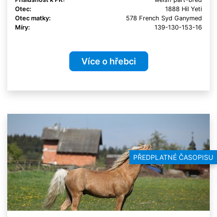
Otec:
1888 Hil Yeti
Otec matky:
578 French Syd Ganymed
Míry:
139-130-153-16
Více o hřebci
PŘEDPLATNÉ ČASOPISU