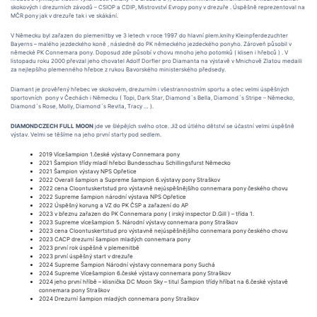
skokových i drezurních závodů – CSIOP a CDIP, Mistrovství Evropy pony v drezuře . Úspěšně reprezentoval na
MČR pony jak v drezuře tak i ve skákání.
V Německu byl zařazen do plemenitby ve 3 letech v roce 1997 do hlavní plem.knihy Kleinpferdezuchter
Bayerns – malého jezdeckého koně , následně do PK německého jezdeckého ponyho. Zároveň působil v
německé PK Connemara pony. Doposud zde působí v chovu mnoho jeho potomků ( klisen i hřebců ) . V
listopadu roku 2000 převzal jeho chovatel Adolf Dorfler pro Diamanta na výstavě v Mnichově Zlatou medaili
za nejlepšího plemenného hřebce z rukou Bavorského ministerského předsedy.
Diamant je prověřený hřebec ve skokovém, drezurním i všestrannostním sportu a otec velmi úspěšných
sportovních pony v Čechách i Německu ( Topi, Dark Star, Diamond´s Bella, Diamond´s Stripe – Německo,
Diamond´s Rose, Molly, Diamond´s Revita, Tracy … ).
DIAMONDCZECH FULL MOON
jde ve šlépějích svého otce. Již od útlého dětství se účastní velmi úspěšně
výstav. Velmi se těšíme na jeho první starty pod sedlem.
2019 Vícešampion 1.české výstavy Connemara pony
2021 Šampion třídy mladí hřebci Bundesschau Schillingsfurst Německo
2021 Šampion výstavy NPS Opřetice
2022 Overall šampion a Supreme šampion 6.výstavy pony Straškov
2022 cena Cloontuskertstud pro výstavně nejúspěšnějšího connemara pony českého chovu
2022 Supreme šampion národní výstava NPS Opřetice
2022 Úspěšný korung a VZ do PK ČSP a zařazení do AP
2023 v březnu zařazen do PK Connemara pony ( irský inspector D.Gill ) – třída 1.
2023 Supreme vícešampion 5. Národní výstavy connemara pony Straškov
2023 cena Cloontuskertstud pro výstavně nejúspěšnějšího connemara pony českého chovu
2023 CACP drezurní šampion mladých connemara pony
2023 první rok úspěšně v plemenitbě
2023 první úspěšný start v drezuře
2024 Supreme Šampion Národní výstavy connemara pony Suchá
2024 Supreme Vícešampion 6.české výstavy connemara pony Straškov
2024 jeho první hříbě – klisnička DC Moon Sky – titul Šampion třídy hříbat na 6.české výstavě
connemara pony Straškov
2024 Drezurní šampion mladých connemara pony Straškov