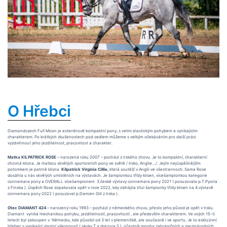
O Hřebci
Diamondczech Full Moon je exteriérově kompaktní pony, s velmi elastickým pohybem a vynikajícím
charakterem. Po krátkých zkušenostech pod sedlem můžeme s velkým očekáváním pro další práci
vyzdvihnout jeho jezditelnost, pracovitost a charakter.
Matka KILPATRICK ROSE
– narozená roku 2007 – pochází z irského chovu. Je to kompaktní, charakterní
chovná klisna. Je matkou skvělých sportovních pony ve světě / Irsko, Anglie…/. Jejím nejúspěšnějším
potomkem je patrně klisna
Kilpatrick Virginia Cillie,
která soutěží v Anglii ve všestrannosti. Sama Rose
dosáhla u nás skvělých umístěních na výstavách. Je šampionkou třídy klisen, vícešampionkou kategorie
connemara pony a OVERALL vícešampionem 3.české výstavy connemara pony 2021 ( posuzovala p.T.Pyoria
z Finska ). Úspěch Rose zopakovala opět v roce 2022, kdy obhájila titul šampionky třídy klisen na 4.výstavě
connemara pony 2022 ( posuzoval p.Damien Gill z Irska ).
Otec DIAMANT 424
– narozený roku 1993 – pochází z německého chovu, přesto jeho původ je opět v Irsku.
Diamant vyniká mechanikou pohybu, jezditelností, pracovitostí , ale především charakterem. Ve svých 15-ti
letech byl zakoupen v Německu, kde působil od 3 let v plemenitbě, ale současně i ve sportu. Je to exkluzivní
hřebec s vynikající vlastní výkonností ( skoky T a drezura S ), účastník mnoha zahraničních a mezinárodních