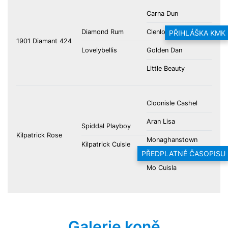
Carna Dun
Diamond Rum
Clenlo Biddy
PŘIHLÁŠKA KMK
1901 Diamant 424
Lovelybellis
Golden Dan
Little Beauty
Cloonisle Cashel
Aran Lisa
Spiddal Playboy
Kilpatrick Rose
Monaghanstown
Kilpatrick Cuisle
Fred
PŘEDPLATNÉ ČASOPISU
Mo Cuisla
Galerie koně