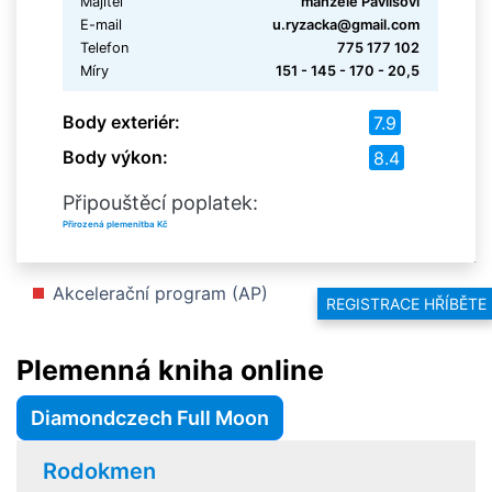
Majitel
manželé Pavlisovi
E-mail
u.ryzacka@gmail.com
Telefon
775 177 102
Míry
151 - 145 - 170 - 20,5
Body exteriér:
7.9
Body výkon:
8.4
Připouštěcí poplatek:
Přirozená plemenitba Kč
Akcelerační program (AP)
REGISTRACE HŘÍBĚTE
Plemenná kniha online
Diamondczech Full Moon
Rodokmen