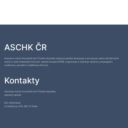
ASCHK ČR
Asociace svazů chovatelů koní České republiky zapsaný spolek zastupuje a prosazuje zájmy sdruženýcvh
svazů a vyvíjí následující činnosti: vydává časopis KONĚ, organizuje a realizuje výstavní, propagační,
osvětovou, poradní a vzdělávací činnost.
Kontakty
Asociace svazů chovatelů koní České republiky,
zapsaný spolek
IČO: 00551643
U Hřebčince 479, 397 01 Písek