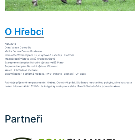
O Hřebci
Nar. 2016
Otec: Vazan Cymro Du
Matka: Vazan Donna Prudence
Jeho otec Vazan Cymro Du je výstavně úspěšný – Hattrick
Mezinárodní výstava velšů Hradec Králové
2x supreme šampion Národní výstava velšů Plasy
Supreme šampion Národní výstava Olomouc
Wales- 2 bronzové medaile,
putovní pohár, 1 stříbrná medaile, RWS- 9 místo- ocenení TOP class
Patrick je příjemně temperamentní hřebec. Ochotný k práci. S krásnou mechanikou pohybu, silno kostrou a
holení. Momentálně 152 KVH. Je to typický zástupce welshe. První hříbata loňska jsou odznakova.
Partneři