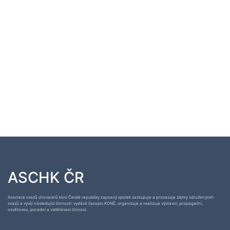
ASCHK ČR
Asociace svazů chovatelů koní České republiky zapsaný spolek zastupuje a prosazuje zájmy sdruženýcvh
svazů a vyvíjí následující činnosti: vydává časopis KONĚ, organizuje a realizuje výstavní, propagační,
osvětovou, poradní a vzdělávací činnost.