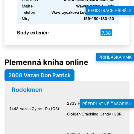
Majitel
Wawrzyczková Lucie
REGISTRACE HŘÍBĚTE
Telefon
Wawrzyczková Lucie 734 753 838
Míry
159-150-180-20
Body exteriér:
7.38
PŘIHLÁŠKA KMK
Plemenná kniha online
2868 Vazan Don Patrick
Rodokmen
PŘEDPLATNÉ ČASOPISU
2833 H-S Lord Thomas (OS)
1448 Vazan Cymro Du (OS)
Cloigen Crackling Candy (GBR)