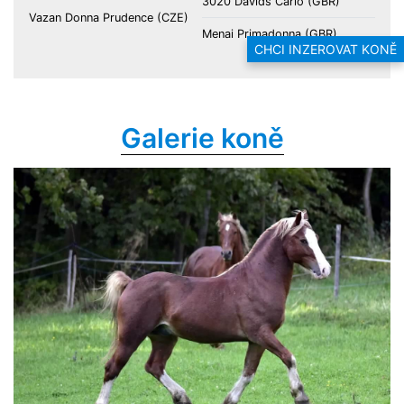
3020 Davids Carlo (GBR)
Vazan Donna Prudence (CZE)
Menai Primadonna (GBR)
CHCI INZEROVAT KONĚ
Galerie koně