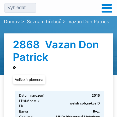
Domov
>
Seznam hřebců
>
Vazan Don Patrick
2868 Vazan Don
Patrick
Velšská plemena
Datum narození
2016
Příslušnost k
welsh cob,sekce D
PK
Barva
Ryz.
Chovatel
MUDr.Richterová Mahulena