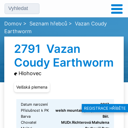
Domov
>
Seznam hřebců
>
Vazan Coudy
Earthworm
2791 Vazan
Coudy Earthworm
Hlohovec
Velšská plemena
Datum narození
2017
REGISTRACE HŘÍBĚTE
Příslušnost k PK
welsh mountain pony, sekce A
Barva
Běl.
Chovatel
MUDr.Richterová Mahulena