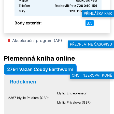
Majitel
Radkovič Petr
Telefon
Radkovič Petr 728 040 154
Míry
123-116-142-15,5
PŘIHLÁŠKA KMK
Body exteriér:
8.5
Akcelerační program (AP)
PŘEDPLATNÉ ČASOPISU
Plemenná kniha online
2791 Vazan Coudy Earthworm
CHCI INZEROVAT KONĚ
Rodokmen
Idyllic Entrepreneur
2367 Idyllic Psidium (GBR)
Idyllic Privalova (GBR)