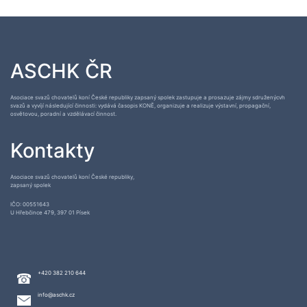
ASCHK ČR
Asociace svazů chovatelů koní České republiky zapsaný spolek zastupuje a prosazuje zájmy sdruženýcvh
svazů a vyvíjí následující činnosti: vydává časopis KONĚ, organizuje a realizuje výstavní, propagační,
osvětovou, poradní a vzdělávací činnost.
Kontakty
Asociace svazů chovatelů koní České republiky,
zapsaný spolek
IČO: 00551643
U Hřebčince 479, 397 01 Písek
+420 382 210 644
info@aschk.cz