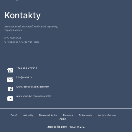
Kontakty
Asociace svazů chovatelů koní České republiky,
zapsaný spolek
IČO: 00551643
U Hřebčince 479, 397 01 Písek
+420 382 210 644
info@aschk.cz
www.facebook.com/aschkcr/
www.youtube.com/user/aschk
Domů
Aktuality
Plemenná kniha
Plemena
Dokumenty
Kontaktní údaje
Admin
ASCHK ČR, 2026 -
Triton IT s.r.o