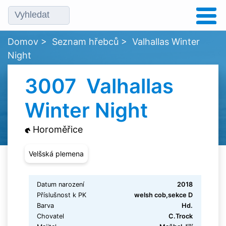
Domov
>
Seznam hřebců
>
Valhallas Winter
Night
3007 Valhallas
Winter Night
Horoměřice
Velšská plemena
Datum narození
2018
Příslušnost k PK
welsh cob,sekce D
Barva
Hd.
Chovatel
C.Trock