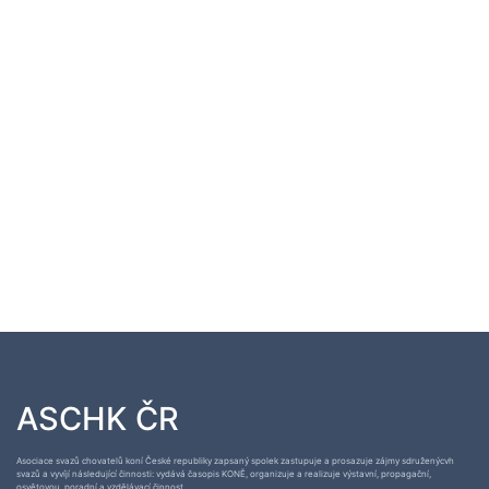
ASCHK ČR
Asociace svazů chovatelů koní České republiky zapsaný spolek zastupuje a prosazuje zájmy sdruženýcvh
svazů a vyvíjí následující činnosti: vydává časopis KONĚ, organizuje a realizuje výstavní, propagační,
osvětovou, poradní a vzdělávací činnost.