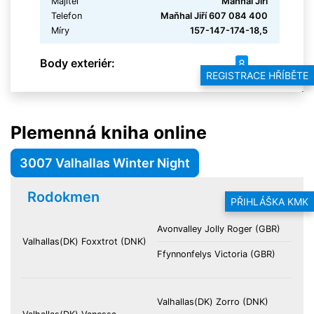
Majitel
Maňhal Jiří
Telefon
Maňhal Jiří 607 084 400
Míry
157-147-174-18,5
Body exteriér:
8
REGISTRACE HŘÍBĚTE
Plemenná kniha online
3007 Valhallas Winter Night
Rodokmen
PŘIHLÁŠKA KMK
Avonvalley Jolly Roger (GBR)
Valhallas(DK) Foxxtrot (DNK)
Ffynnonfelys Victoria (GBR)
Valhallas(DK) Zorro (DNK)