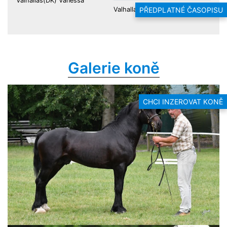
Valhallas(DK) Vanessa
Valhallas(DK) Victoria (OS)
PŘEDPLATNÉ ČASOPISU
Galerie koně
CHCI INZEROVAT KONĚ