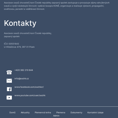
Asociace svazů chovatelů koní České republiky zapsaný spolek zastupuje a prosazuje zájmy sdruženýcvh
svazů a vyvíjí následující činnosti: vydává časopis KONĚ, organizuje a realizuje výstavní, propagační,
osvětovou, poradní a vzdělávací činnost.
Kontakty
Asociace svazů chovatelů koní České republiky,
zapsaný spolek
IČO: 00551643
U Hřebčince 479, 397 01 Písek
+420 382 210 644
info@aschk.cz
www.facebook.com/aschkcr/
www.youtube.com/user/aschk
Domů
Aktuality
Plemenná kniha
Plemena
Dokumenty
Kontaktní údaje
Admin