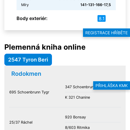
Míry
141-131-166-17,5
Body exteriér:
8.1
REGISTRACE HŘÍBĚTE
Plemenná kniha online
2547 Tyron Beri
Rodokmen
PŘIHLÁŠKA KMK
347 Schoenbrunn Tyke
695 Schoenbrunn Tygr
K 321 Chanine
920 Bonsay
25/37 Ráchel
8/603 Ritmika