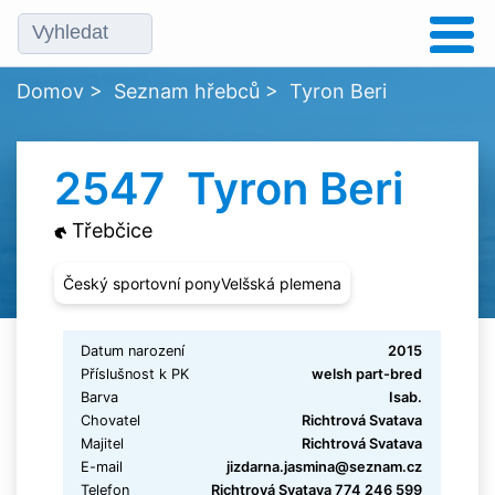
Domov
>
Seznam hřebců
>
Tyron Beri
2547 Tyron Beri
Třebčice
Český sportovní ponyVelšská plemena
Datum narození
2015
Příslušnost k PK
welsh part-bred
Barva
Isab.
Chovatel
Richtrová Svatava
Majitel
Richtrová Svatava
E-mail
jizdarna.jasmina@seznam.cz
Telefon
Richtrová Svatava 774 246 599