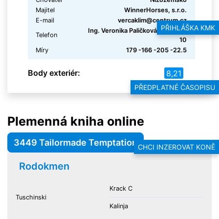
Majitel
WinnerHorses, s.r.o.
E-mail
vercaklim@centrum.cz
PŘIHLÁŠKA KMK
Ing. Veronika Paličková 724 10 11
Telefon
10
Míry
179 -166 -205 -22.5
Body exteriér:
8,21
PŘEDPLATNÉ ČASOPISU
Plemenná kniha online
3449 Tailormade Temptation
CHCI INZEROVAT KONĚ
Rodokmen
Krack C
Tuschinski
Kalinja