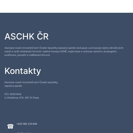
ASCHK ČR
Asociace svazů chovatelů koní České republiky zapsaný spolek zastupuje a prosazuje zájmy sdruženýcvh
svazů a vyvíjí následující činnosti: vydává časopis KONĚ, organizuje a realizuje výstavní, propagační,
osvětovou, poradní a vzdělávací činnost.
Kontakty
Asociace svazů chovatelů koní České republiky,
zapsaný spolek
IČO: 00551643
U Hřebčince 479, 397 01 Písek
+420 382 210 644