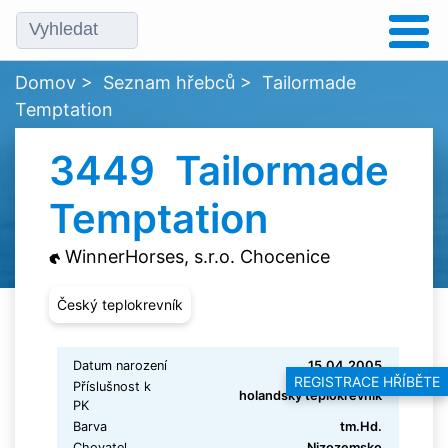
Domov
>
Seznam hřebců
>
Tailormade
Temptation
3449 Tailormade
Temptation
WinnerHorses, s.r.o. Chocenice
Český teplokrevník
Datum narození
15.04.2005
REGISTRACE HŘÍBĚTE
Příslušnost k
holandský teplokrevník
PK
Barva
tm.Hd.
Chovatel
Nizozemsko