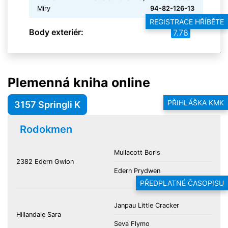
Míry
94-82-126-13
REGISTRACE HŘÍBĚTE
Body exteriér:
7.78
Plemenná kniha online
PŘIHLÁŠKA KMK
3157 Springli K
Rodokmen
Mullacott Boris
2382 Edern Gwion
Edern Prydwen
PŘEDPLATNÉ ČASOPISU
Janpau Little Cracker
Hillandale Sara
Seva Flymo