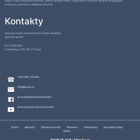
svazů a vyvíjí následující činnosti: vydává časopis KONĚ, organizuje a realizuje výstavní, propagační,
osvětovou, poradní a vzdělávací činnost.
Kontakty
Asociace svazů chovatelů koní České republiky,
zapsaný spolek
IČO: 00551643
U Hřebčince 479, 397 01 Písek
+420 382 210 644
info@aschk.cz
www.facebook.com/aschkcr/
www.youtube.com/user/aschk
Domů
Aktuality
Plemenná kniha
Plemena
Dokumenty
Kontaktní údaje
Admin
ASCHK ČR, 2026 -
Triton IT s.r.o