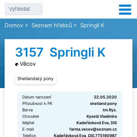
Domov
>
Seznam hřebců
>
Springli K
3157 Springli K
Věcov
Shetlandský pony
Datum narození
22.05.2020
Příslušnost k PK
shetland pony
Barva
tm.Ryz.
Chovatel
Kyselá Vladimíra
Majitel
Kadeřávková Eva, DiS
E-mail
farma.vecov@seznam.cz
Telefon
Kadeřávková Eva, DiS 775190987