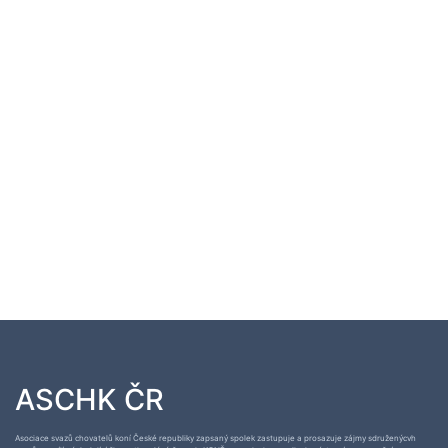
ASCHK ČR
Asociace svazů chovatelů koní České republiky zapsaný spolek zastupuje a prosazuje zájmy sdruženýcvh