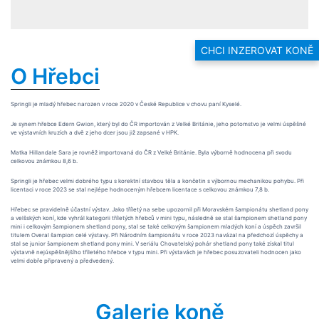
CHCI INZEROVAT KONĚ
O Hřebci
Springli je mladý hřebec narozen v roce 2020 v České Republice v chovu paní Kyselé.
Je synem hřebce Edern Gwion, který byl do ČR importován z Velké Británie, jeho potomstvo je velmi úspěšné
ve výstavních kruzích a dvě z jeho dcer jsou již zapsané v HPK.
Matka Hillandale Sara je rovněž importovaná do ČR z Velké Británie. Byla výborně hodnocena při svodu
celkovou známkou 8,6 b.
Springli je hřebec velmi dobrého typu s korektní stavbou těla a končetin s výbornou mechanikou pohybu. Při
licentaci v roce 2023 se stal nejlépe hodnoceným hřebcem licentace s celkovou známkou 7,8 b.
Hřebec se pravidelně účastní výstav. Jako tříletý na sebe upozornil při Moravském šampionátu shetland pony
a velšských koní, kde vyhrál kategorii tříletých hřebců v mini typu, následně se stal šampionem shetland pony
mini i celkovým šampionem shetland pony, stal se také celkovým šampionem mladých koní a úspěch završil
titulem Overal šampion celé výstavy. Při Národním šampionátu v roce 2023 navázal na předchozí úspěchy a
stal se junior šampionem shetland pony mini. V seriálu Chovatelský pohár shetland pony také získal titul
výstavně nejúspěšnějšího tříletého hřebce v typu mini. Při výstavách je hřebec posuzovateli hodnocen jako
velmi dobře připravený a předvedený.
Galerie koně