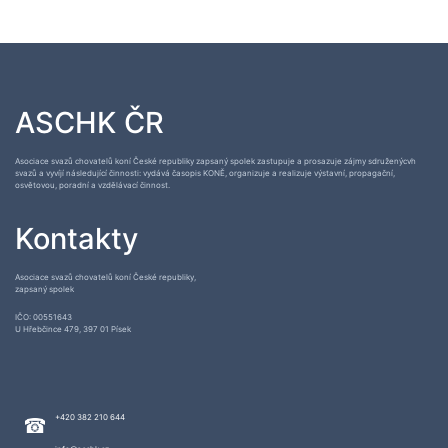
ASCHK ČR
Asociace svazů chovatelů koní České republiky zapsaný spolek zastupuje a prosazuje zájmy sdruženýcvh
svazů a vyvíjí následující činnosti: vydává časopis KONĚ, organizuje a realizuje výstavní, propagační,
osvětovou, poradní a vzdělávací činnost.
Kontakty
Asociace svazů chovatelů koní České republiky,
zapsaný spolek
IČO: 00551643
U Hřebčince 479, 397 01 Písek
+420 382 210 644