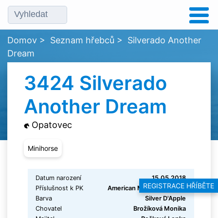
Domov
>
Seznam hřebců
>
Silverado Another
Dream
3424 Silverado
Another Dream
Opatovec
Minihorse
Datum narození
15.05.2018
REGISTRACE HŘÍBĚTE
Příslušnost k PK
American Miniature Horse
Barva
Silver D'Apple
Chovatel
Brožíková Monika