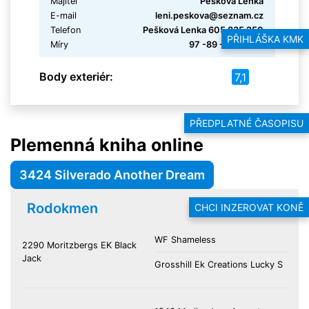
Majitel
Pešková Lenka
E-mail
leni.peskova@seznam.cz
Telefon
Pešková Lenka 605 835 250
PŘIHLÁŠKA KMK
Míry
97 -89 -120 -12.5
Body exteriér:
7,1
PŘEDPLATNÉ ČASOPISU
Plemenná kniha online
3424 Silverado Another Dream
Rodokmen
CHCI INZEROVAT KONĚ
WF Shameless
2290 Moritzbergs EK Black
Jack
Grosshill Ek Creations Lucky S