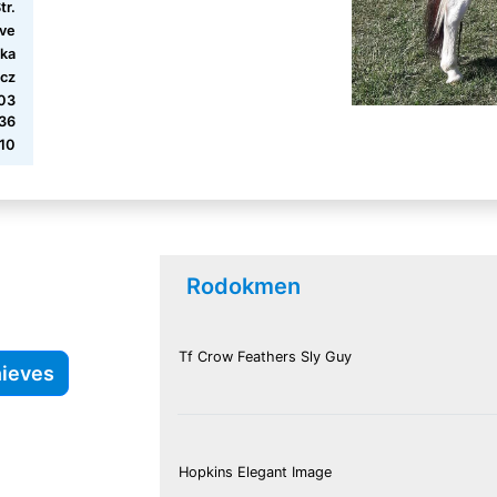
tr.
eve
ika
cz
103
36
-10
Rodokmen
Tf Crow Feathers Sly Guy
hieves
Hopkins Elegant Image