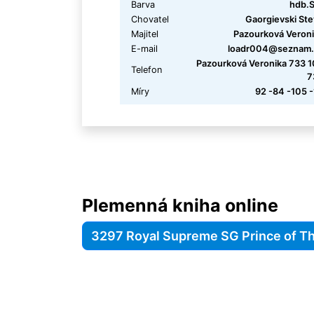
Barva
hdb.S
Chovatel
Gaorgievski St
Majitel
Pazourková Veron
E-mail
loadr004@seznam.
Pazourková Veronika 733 
Telefon
7
Míry
92 -84 -105 
Plemenná kniha online
3297 Royal Supreme SG Prince of T