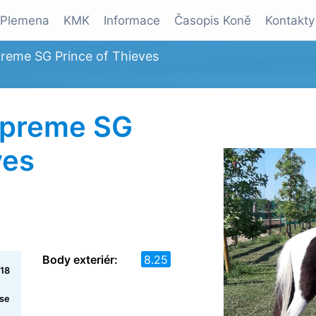
Plemena
KMK
Informace
Časopis Koně
Kontakty
reme SG Prince of Thieves
upreme SG
ves
Body exteriér:
8.25
18
rse