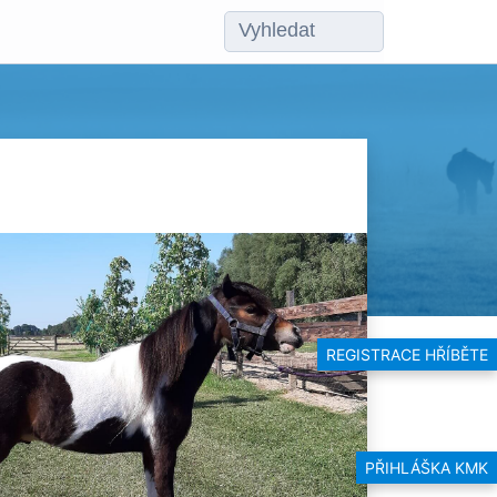
REGISTRACE HŘÍBĚTE
PŘIHLÁŠKA KMK