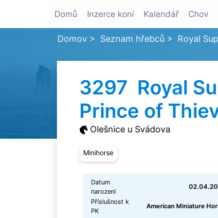
Domů
Inzerce koní
Kalendář
Chov
Domov
>
Seznam hřebců
>
Royal Sup
3297 Royal S
Prince of Thie
Olešnice u Svádova
Minihorse
Datum
02.04.20
narození
Příslušnost k
American Miniature Ho
PK