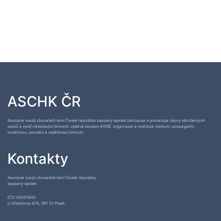
ASCHK ČR
Asociace svazů chovatelů koní České republiky zapsaný spolek zastupuje a prosazuje zájmy sdruženýcvh
svazů a vyvíjí následující činnosti: vydává časopis KONĚ, organizuje a realizuje výstavní, propagační,
osvětovou, poradní a vzdělávací činnost.
Kontakty
Asociace svazů chovatelů koní České republiky,
zapsaný spolek
IČO: 00551643
U Hřebčince 479, 397 01 Písek