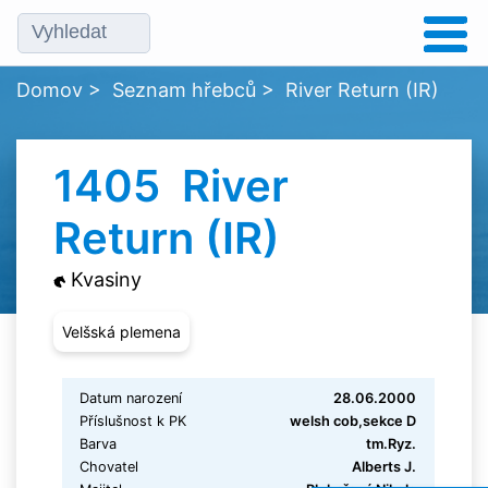
Domov
>
Seznam hřebců
>
River Return (IR)
1405 River
Return (IR)
Kvasiny
Velšská plemena
Datum narození
28.06.2000
Příslušnost k PK
welsh cob,sekce D
Barva
tm.Ryz.
Chovatel
Alberts J.