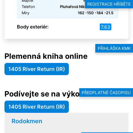
Majitel
Pluhařová Nikola
REGISTRACE HŘÍBĚTE
Telefon
Pluhařová Nikola 606 550 116
Míry
162 -150 -184 -21.5
Body exteriér:
7.63
PŘIHLÁŠKA KMK
Plemenná kniha online
1405 River Return (IR)
Podívejte se na výkonnost hřebce
PŘEDPLATNÉ ČASOPISU
1405 River Return (IR)
Rodokmen