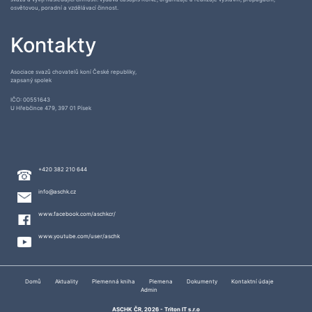
osvětovou, poradní a vzdělávací činnost.
Kontakty
Asociace svazů chovatelů koní České republiky,
zapsaný spolek
IČO: 00551643
U Hřebčince 479, 397 01 Písek
+420 382 210 644
info@aschk.cz
www.facebook.com/aschkcr/
www.youtube.com/user/aschk
Domů
Aktuality
Plemenná kniha
Plemena
Dokumenty
Kontaktní údaje
Admin
ASCHK ČR, 2026 -
Triton IT s.r.o