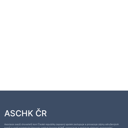
ASCHK ČR
Asociace svazů chovatelů koní České republiky zapsaný spolek zastupuje a prosazuje zájmy sdruženýcvh
svazů a vyvíjí následující činnosti: vydává časopis KONĚ, organizuje a realizuje výstavní, propagační,