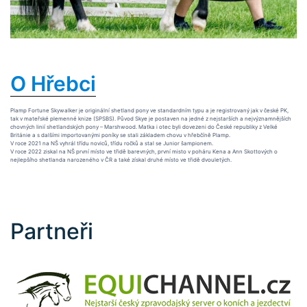
O Hřebci
Plamp Fortune Skywalker je originální shetland pony ve standardním typu a je registrovaný jak v české PK,
tak v mateřské plemenné knize (SPSBS). Původ Skye je postaven na jedné z nejstarších a nejvýznamnějších
chovných linií shetlandských pony – Marshwood. Matka i otec byli dovezeni do České republiky z Velké
Británie a s dalšími importovanými poníky se stali základem chovu v hřebčíně Plamp.
V roce 2021 na NŠ vyhrál třídu noviců, třídu ročků a stal se Junior šampionem.
V roce 2022 ziskal na NŠ první místo ve třidě barevných, první misto v poháru Kena a Ann Skottových o
nejlepšího shetlanda narozeného v ČR a také získal druhé místo ve třidě dvouletých.
Partneři