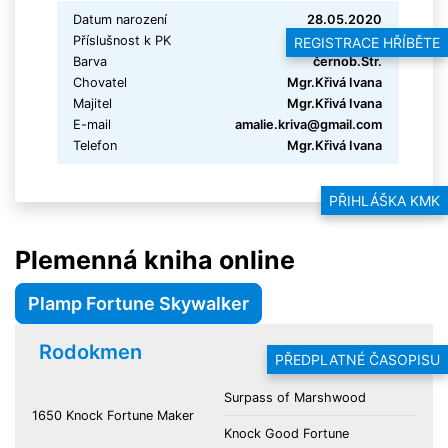
Datum narození
28.05.2020
Příslušnost k PK
shetland pony
REGISTRACE HŘÍBĚTE
Barva
černob.Str.
Chovatel
Mgr.Křivá Ivana
Majitel
Mgr.Křivá Ivana
E-mail
amalie.kriva@gmail.com
Telefon
Mgr.Křivá Ivana
PŘIHLÁŠKA KMK
Plemenná kniha online
Plamp Fortune Skywalker
Rodokmen
PŘEDPLATNÉ ČASOPISU
Surpass of Marshwood
1650 Knock Fortune Maker
Knock Good Fortune