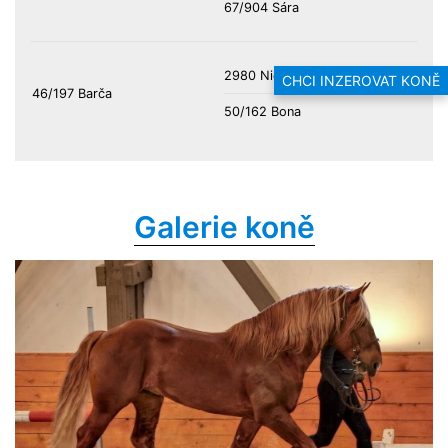
67/904 Sára
2980 Nick
CHCI INZEROVAT KONĚ
46/197 Barča
50/162 Bona
Galerie koně