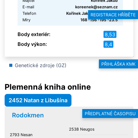
Majitel
Kořínek Jakub
E-mail
koreenek@seznam.cz
Telefon
Kořínek Jakub 602 393 155
REGISTRACE HŘÍBĚTE
Míry
168 -156 -195 -23.5
Body exteriér:
8,53
Body výkon:
8,4
PŘIHLÁŠKA KMK
Genetické zdroje (GZ)
Plemenná kniha online
2452 Natan z Libušína
PŘEDPLATNÉ ČASOPISU
Rodokmen
2538 Neugos
2793 Nesan