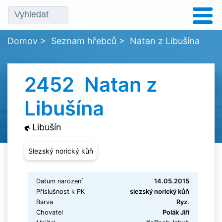
Domov
>
Seznam hřebců
>
Natan z Libušína
2452 Natan z
Libušína
Libušín
Slezský norický kůň
Datum narození
14.05.2015
Příslušnost k PK
slezský norický kůň
Barva
Ryz.
Chovatel
Polák Jiří