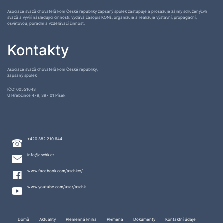
Asociace svazů chovatelů koní České republiky zapsaný spolek zastupuje a prosazuje zájmy sdruženýcvh
svazů a vyvíjí následující činnosti: vydává časopis KONĚ, organizuje a realizuje výstavní, propagační,
osvětovou, poradní a vzdělávací činnost.
Kontakty
Asociace svazů chovatelů koní České republiky,
zapsaný spolek
IČO: 00551643
U Hřebčince 479, 397 01 Písek
+420 382 210 644
info@aschk.cz
www.facebook.com/aschkcr/
www.youtube.com/user/aschk
Domů
Aktuality
Plemenná kniha
Plemena
Dokumenty
Kontaktní údaje