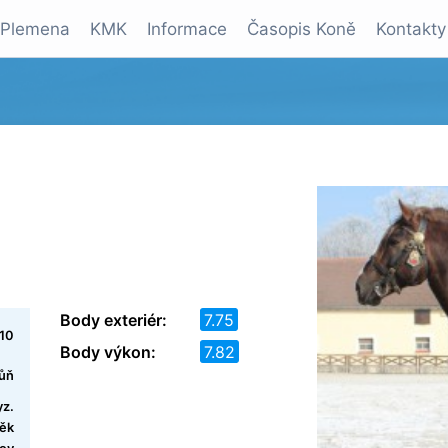
Plemena
KMK
Informace
Časopis Koně
Kontakty
Body exteriér:
7.75
10
Body výkon:
7.82
kůň
yz.
ěk