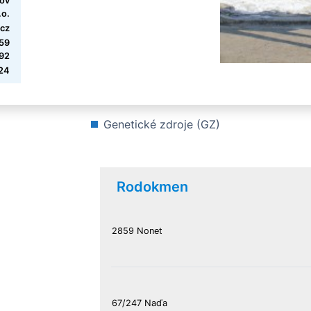
ov
.o.
cz
659
92
24
Genetické zdroje (GZ)
Rodokmen
2859 Nonet
67/247 Naďa