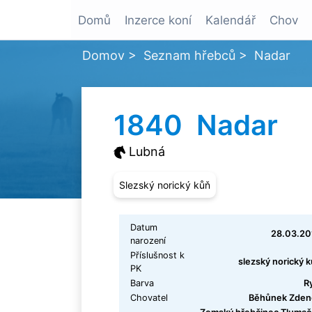
Domů
Inzerce koní
Kalendář
Chov
Domov
>
Seznam hřebců
>
Nadar
1840 Nadar
Lubná
Slezský norický kůň
Datum
28.03.20
narození
Příslušnost k
slezský norický 
PK
Barva
R
Chovatel
Běhůnek Zden