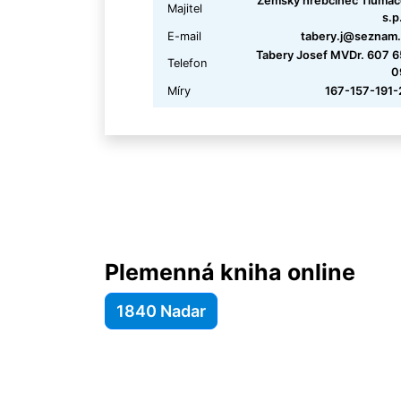
Zemský hřebčinec Tlumač
Majitel
s.p
E-mail
tabery.j@seznam.
Tabery Josef MVDr. 607 
Telefon
0
Míry
167-157-191-
Plemenná kniha online
1840 Nadar