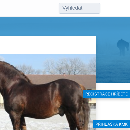
REGISTRACE HŘÍBĚTE
PŘIHLÁŠKA KMK