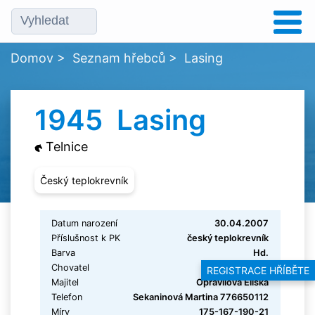
Domov
>
Seznam hřebců
>
Lasing
1945 Lasing
Telnice
Český teplokrevník
Datum narození
30.04.2007
Příslušnost k PK
český teplokrevník
Barva
Hd.
Chovatel
Růžička Karel
REGISTRACE HŘÍBĚTE
Majitel
Opravilová Eliška
Telefon
Sekaninová Martina 776650112
Míry
175-167-190-21