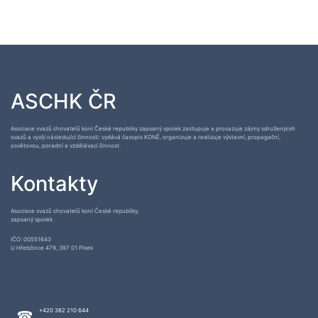
ASCHK ČR
Asociace svazů chovatelů koní České republiky zapsaný spolek zastupuje a prosazuje zájmy sdruženýcvh
svazů a vyvíjí následující činnosti: vydává časopis KONĚ, organizuje a realizuje výstavní, propagační,
osvětovou, poradní a vzdělávací činnost.
Kontakty
Asociace svazů chovatelů koní České republiky,
zapsaný spolek
IČO: 00551643
U Hřebčince 479, 397 01 Písek
+420 382 210 644