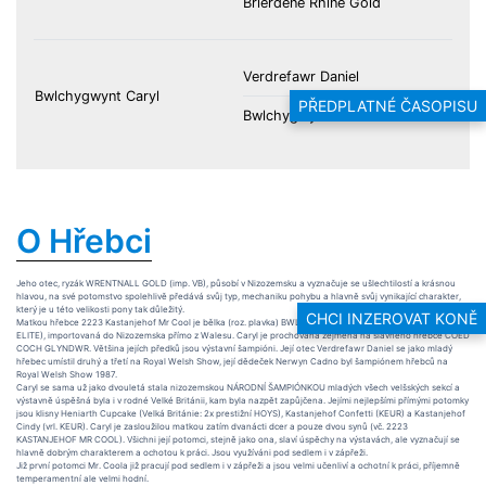
Brierdene Rhine Gold
Verdrefawr Daniel
Bwlchygwynt Caryl
PŘEDPLATNÉ ČASOPISU
Bwlchygwynt Ceri
O Hřebci
Jeho otec, ryzák WRENTNALL GOLD (imp. VB), působí v Nizozemsku a vyznačuje se ušlechtilostí a krásnou
hlavou, na své potomstvo spolehlivě předává svůj typ, mechaniku pohybu a hlavně svůj vynikající charakter,
který je u této velikosti pony tak důležitý.
CHCI INZEROVAT KONĚ
Matkou hřebce 2223 Kastanjehof Mr Cool je bělka (roz. plavka) BWLCH-Y-GWYNT CARYL (voorlopig KEUR,
ELITE), importovaná do Nizozemska přímo z Walesu. Caryl je prochovaná zejména na slavného hřebce COED
COCH GLYNDWR. Většina jejích předků jsou výstavní šampióni. Její otec Verdrefawr Daniel se jako mladý
hřebec umístil druhý a třetí na Royal Welsh Show, její dědeček Nerwyn Cadno byl šampiónem hřebců na
Royal Welsh Show 1987.
Caryl se sama už jako dvouletá stala nizozemskou NÁRODNÍ ŠAMPIÓNKOU mladých všech velšských sekcí a
výstavně úspěšná byla i v rodné Velké Británii, kam byla nazpět zapůjčena. Jejími nejlepšími přímými potomky
jsou klisny Heniarth Cupcake (Velká Británie: 2x prestižní HOYS), Kastanjehof Confetti (KEUR) a Kastanjehof
Cindy (vrl. KEUR). Caryl je zasloužilou matkou zatím dvanácti dcer a pouze dvou synů (vč. 2223
KASTANJEHOF MR COOL). Všichni její potomci, stejně jako ona, slaví úspěchy na výstavách, ale vyznačují se
hlavně dobrým charakterem a ochotou k práci. Jsou využíváni pod sedlem i v zápřeži.
Již první potomci Mr. Coola již pracují pod sedlem i v zápřeži a jsou velmi učenliví a ochotní k práci, příjemně
temperamentní ale velmi hodní.