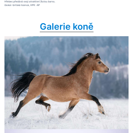
Hřebec předává svoji atraktivní žlutou barvu.
česká i britská licence, HPK -AP
Galerie koně