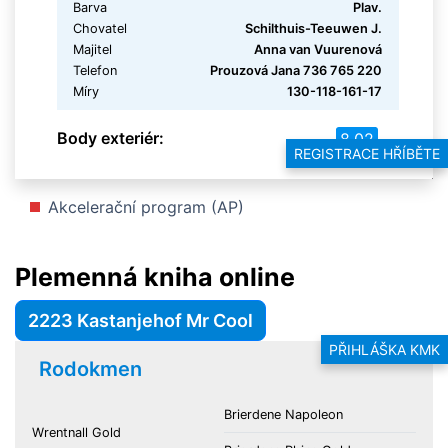
Barva
Plav.
Chovatel
Schilthuis-Teeuwen J.
Majitel
Anna van Vuurenová
Telefon
Prouzová Jana 736 765 220
Míry
130-118-161-17
Body exteriér:
8.02
REGISTRACE HŘÍBĚTE
Akcelerační program (AP)
Plemenná kniha online
2223 Kastanjehof Mr Cool
PŘIHLÁŠKA KMK
Rodokmen
Brierdene Napoleon
Wrentnall Gold