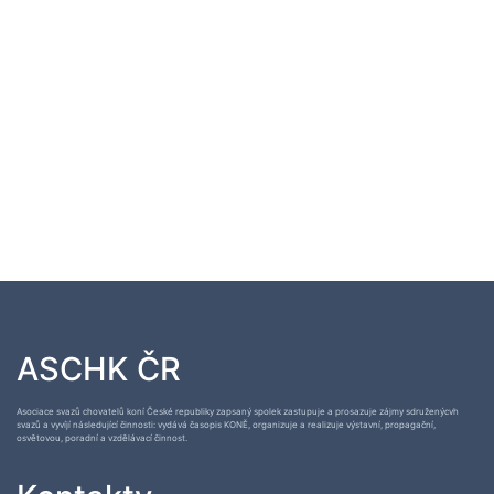
ASCHK ČR
Asociace svazů chovatelů koní České republiky zapsaný spolek zastupuje a prosazuje zájmy sdruženýcvh
svazů a vyvíjí následující činnosti: vydává časopis KONĚ, organizuje a realizuje výstavní, propagační,
osvětovou, poradní a vzdělávací činnost.