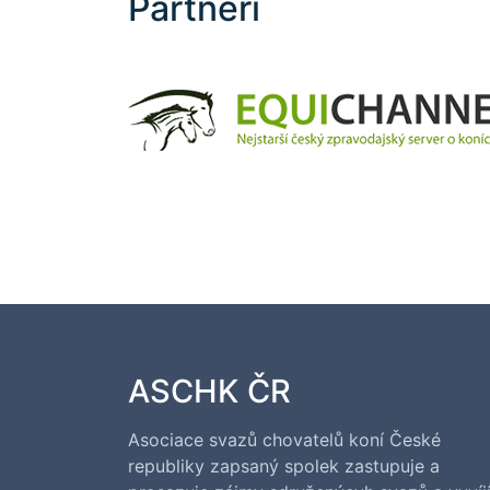
Partneři
ASCHK ČR
Asociace svazů chovatelů koní České
republiky zapsaný spolek zastupuje a