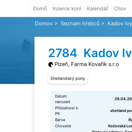
Domů
Inzerce koní
Kalendář
Chov
Domov
>
Seznam hřebců
>
Kadov Iv
2784 Kadov I
Plzeň, Farma Kovařík s.r.o
Shetlandský pony
Datum
29.04.20
narození
Příslušnost k
shetland p
PK
Barva
R
Chovatel
Kočovská Lu