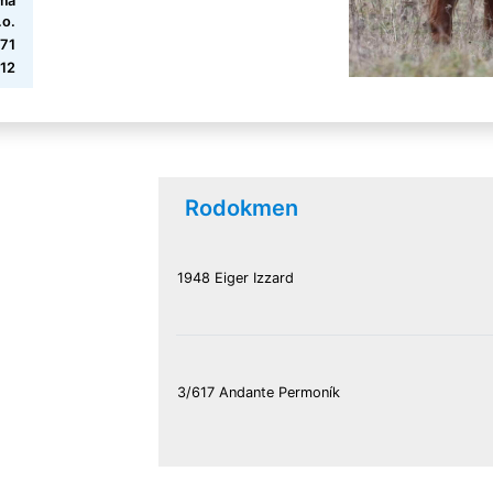
rma
.o.
471
12
Rodokmen
1948 Eiger Izzard
3/617 Andante Permoník