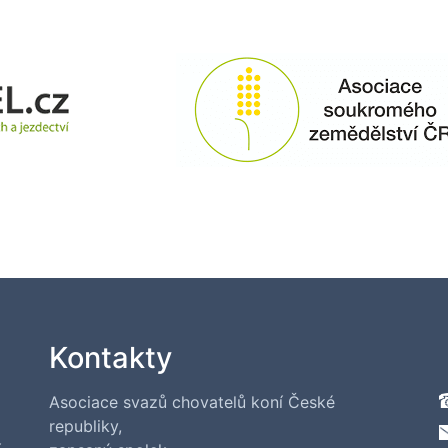
Kontakty
Asociace svazů chovatelů koní České
republiky,