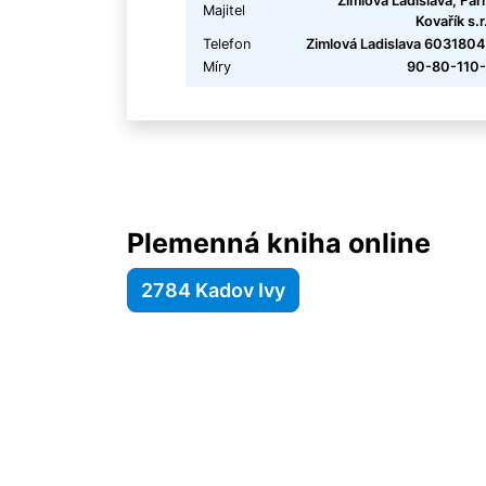
Zimlová Ladislava, Fa
Majitel
Kovařík s.r
Telefon
Zimlová Ladislava 603180
Míry
90-80-110-
Plemenná kniha online
2784 Kadov Ivy