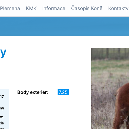
Plemena
KMK
Informace
Časopis Koně
Kontakty
y
vy
Body exteriér:
7.25
17
ony
yz.
cie