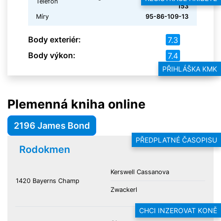
Telefon
153
Míry
95-86-109-13
Body exteriér:
7.3
Body výkon:
7.4
PŘIHLÁŠKA KMK
Plemenná kniha online
2196 James Bond
PŘEDPLATNÉ ČASOPISU
Rodokmen
Kerswell Cassanova
1420 Bayerns Champ
Zwackerl
CHCI INZEROVAT KONĚ