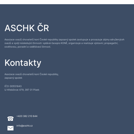
ASCHK ČR
Asociace svazů chovatelů koní České republiky zapsaný spolek zastupuje a prosazuje zájmy sdruženýcvh
svazů a vyvíjí následující činnosti: vydává časopis KONĚ, organizuje a realizuje výstavní, propagační,
osvětovou, poradní a vzdělávací činnost.
Kontakty
Asociace svazů chovatelů koní České republiky,
zapsaný spolek
IČO: 00551643
U Hřebčince 479, 397 01 Písek
+420 382 210 644
info@aschk.cz