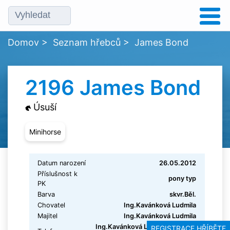
Domov
>
Seznam hřebců
>
James Bond
2196 James Bond
Úsuší
Minihorse
Datum narození
26.05.2012
Příslušnost k
pony typ
PK
Barva
skvr.Běl.
Chovatel
Ing.Kavánková Ludmila
Majitel
Ing.Kavánková Ludmila
Ing.Kavánková Ludmila 737 870
REGISTRACE HŘÍBĚTE