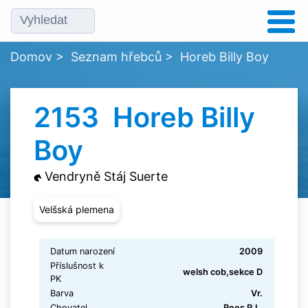
Domov
>
Seznam hřebců
>
Horeb Billy Boy
2153 Horeb Billy
Boy
Vendryně Stáj Suerte
Velšská plemena
Datum narození
2009
Příslušnost k
welsh cob,sekce D
PK
Barva
Vr.
Chovatel
Rees R.L.