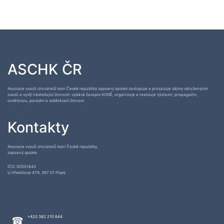
ASCHK ČR
Asociace svazů chovatelů koní České republiky zapsaný spolek zastupuje a prosazuje zájmy sdruženýcvh
svazů a vyvíjí následující činnosti: vydává časopis KONĚ, organizuje a realizuje výstavní, propagační,
osvětovou, poradní a vzdělávací činnost.
Kontakty
Asociace svazů chovatelů koní České republiky,
zapsaný spolek
IČO: 00551643
U Hřebčince 479, 397 01 Písek
+420 382 210 644