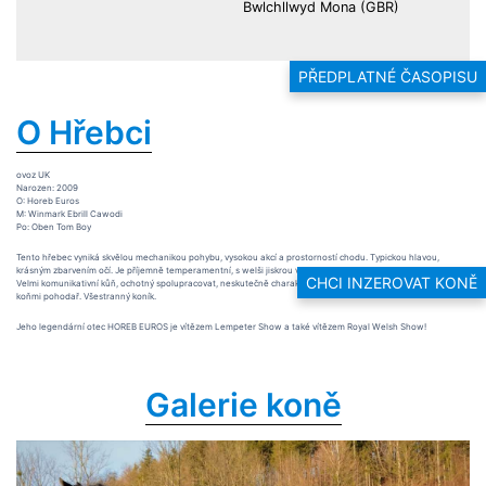
Bwlchllwyd Mona (GBR)
PŘEDPLATNÉ ČASOPISU
O Hřebci
ovoz UK
Narozen: 2009
O: Horeb Euros
M: Winmark Ebrill Cawodi
Po: Oben Tom Boy
Tento hřebec vyniká skvělou mechanikou pohybu, vysokou akcí a prostorností chodu. Typickou hlavou,
krásným zbarvením očí. Je příjemně temperamentní, s welši jiskrou v oku.
CHCI INZEROVAT KONĚ
Velmi komunikativní kůň, ochotný spolupracovat, neskutečně charakterní zvíře. Pod sedlem příjemný, mezi
koňmi pohodař. Všestranný koník.
Jeho legendární otec HOREB EUROS je vítězem Lempeter Show a také vítězem Royal Welsh Show!
Galerie koně