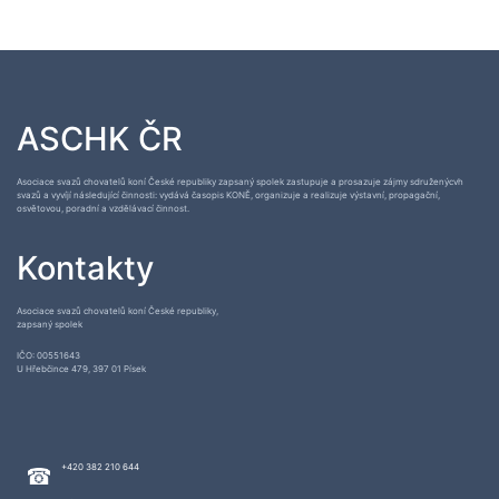
ASCHK ČR
Asociace svazů chovatelů koní České republiky zapsaný spolek zastupuje a prosazuje zájmy sdruženýcvh
svazů a vyvíjí následující činnosti: vydává časopis KONĚ, organizuje a realizuje výstavní, propagační,
osvětovou, poradní a vzdělávací činnost.
Kontakty
Asociace svazů chovatelů koní České republiky,
zapsaný spolek
IČO: 00551643
U Hřebčince 479, 397 01 Písek
+420 382 210 644