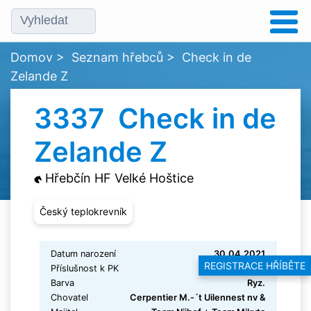
Domov
>
Seznam hřebců
>
Check in de
Zelande Z
3337 Check in de
Zelande Z
Hřebčín HF Velké Hoštice
Český teplokrevník
Datum narození
30.04.2021
REGISTRACE HŘÍBĚTE
Příslušnost k PK
Zangersheide
Barva
Ryz.
Chovatel
Cerpentier M.-´t Uilennest nv &