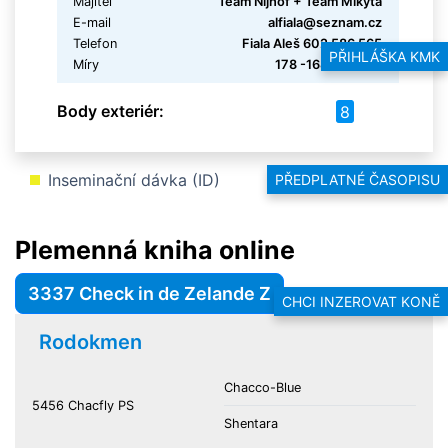
Majitel
Team Nijhof + Team Mikyta
E-mail
alfiala@seznam.cz
Telefon
Fiala Aleš 602 586 565
PŘIHLÁŠKA KMK
Míry
178 -168 -183 -21
Body exteriér:
8
Inseminační dávka (ID)
PŘEDPLATNÉ ČASOPISU
Plemenná kniha online
3337 Check in de Zelande Z
CHCI INZEROVAT KONĚ
Rodokmen
Chacco-Blue
5456 Chacfly PS
Shentara