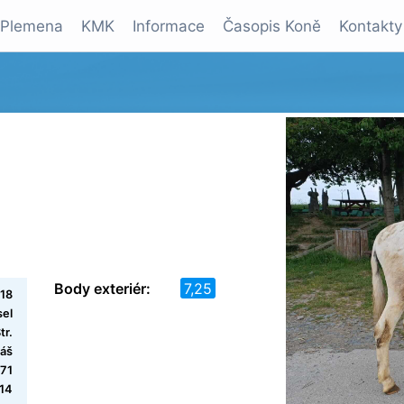
Plemena
KMK
Informace
Časopis Koně
Kontakty
Body exteriér:
7,25
18
el
tr.
máš
171
-14