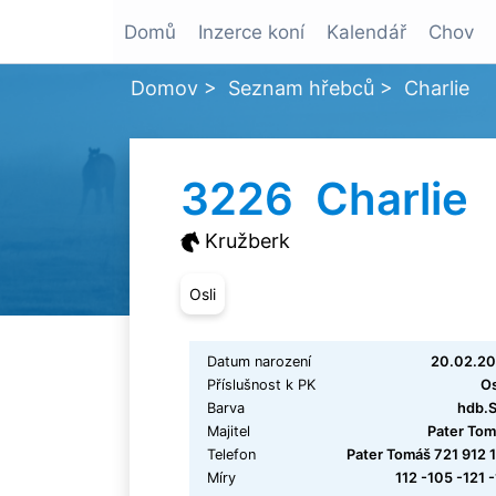
Domů
Inzerce koní
Kalendář
Chov
Domov
>
Seznam hřebců
>
Charlie
3226 Charlie
Kružberk
Osli
Datum narození
20.02.20
Příslušnost k PK
Os
Barva
hdb.S
Majitel
Pater To
Telefon
Pater Tomáš 721 912 
Míry
112 -105 -121 