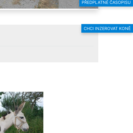
PŘEDPLATNÉ ČASOPISU
CHCI INZEROVAT KONĚ