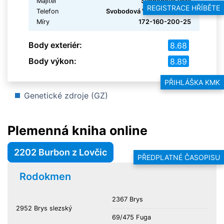
Majitel
Svobodová Věra
REGISTRACE HŘÍBĚTE
Telefon
Svobodová Věra 721417175
Míry
172-160-200-25
Body exteriér:
8.68
Body výkon:
8.89
PŘIHLÁŠKA KMK
Genetické zdroje (GZ)
Plemenná kniha online
2202 Burbon z Lovčic
PŘEDPLATNÉ ČASOPISU
Rodokmen
2367 Brys
2952 Brys slezský
69/475 Fuga