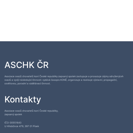
ASCHK ČR
Asociace svazů chovatelů koní České republiky zapsaný spolek zastupuje a prosazuje zájmy sdruženýcvh
svazů a vyvíjí následující činnosti: vydává časopis KONĚ, organizuje a realizuje výstavní, propagační,
osvětovou, poradní a vzdělávací činnost.
Kontakty
Asociace svazů chovatelů koní České republiky,
zapsaný spolek
IČO: 00551643
U Hřebčince 479, 397 01 Písek