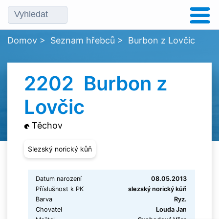
Domov
>
Seznam hřebců
>
Burbon z Lovčic
2202 Burbon z
Lovčic
Těchov
Slezský norický kůň
Datum narození
08.05.2013
Příslušnost k PK
slezský norický kůň
Barva
Ryz.
Chovatel
Louda Jan