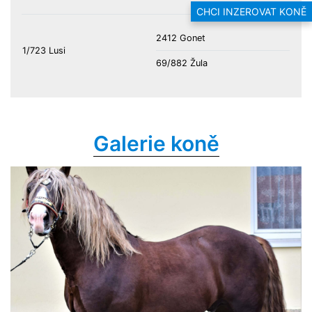
CHCI INZEROVAT KONĚ
2412 Gonet
1/723 Lusi
69/882 Žula
Galerie koně