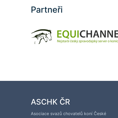
Partneři
ASCHK ČR
Asociace svazů chovatelů koní České