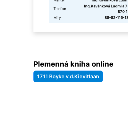
Majitel
Ing.Kavánková Ludm
Ing.Kavánková Ludmila 
Telefon
870 1
Míry
88-82-116-1
Plemenná kniha online
1711 Boyke v.d.Kievitlaan