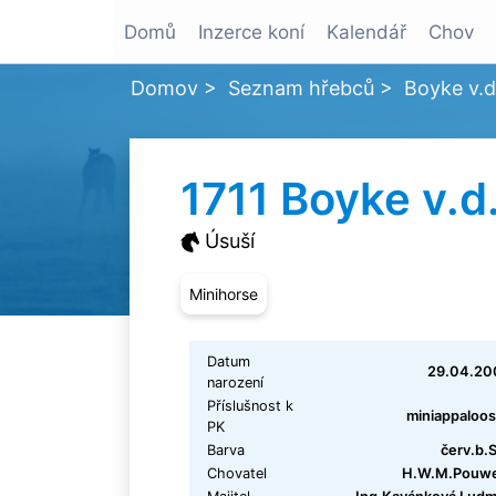
Domů
Inzerce koní
Kalendář
Chov
Domov
>
Seznam hřebců
>
Boyke v.d
1711 Boyke v.d
Úsuší
Minihorse
Datum
29.04.20
narození
Příslušnost k
miniappaloo
PK
Barva
červ.b.S
Chovatel
H.W.M.Pouwe