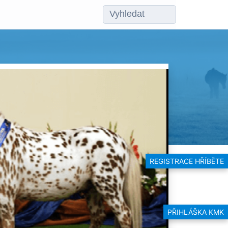
REGISTRACE HŘÍBĚTE
PŘIHLÁŠKA KMK