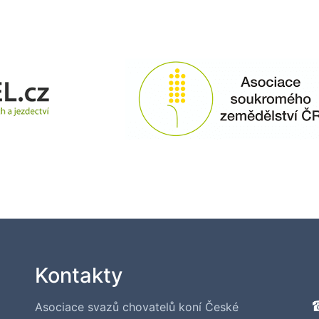
Kontakty
Asociace svazů chovatelů koní České