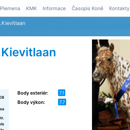
Plemena
KMK
Informace
Časopis Koně
Kontakty
.Kievitlaan
.Kievitlaan
Body exteriér:
7.1
08
Body výkon:
7.7
ssa
tr.
ls