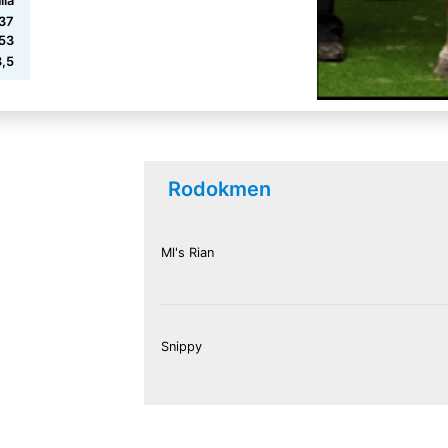
ila
737
53
3,5
Rodokmen
Ml's Rian
Snippy