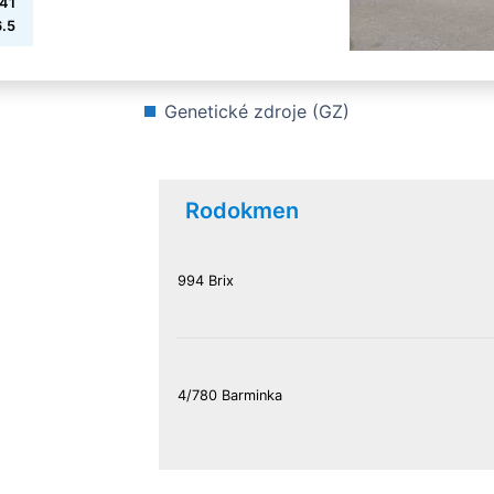
341
.5
Genetické zdroje (GZ)
Rodokmen
994 Brix
4/780 Barminka