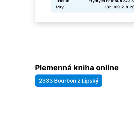
Telefon
Frydrych Petr 604 872 
Míry
182-169-218-26
Plemenná kniha online
2333 Bourbon z Lipský