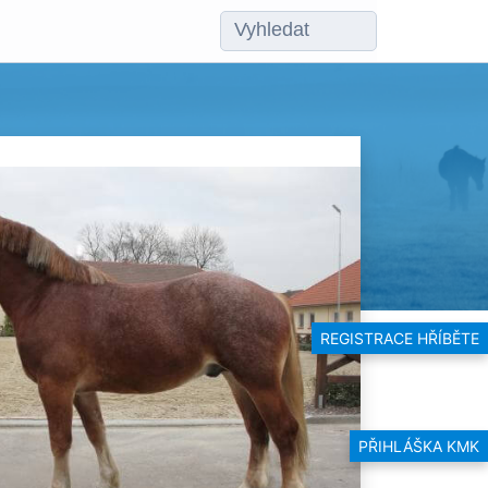
REGISTRACE HŘÍBĚTE
PŘIHLÁŠKA KMK