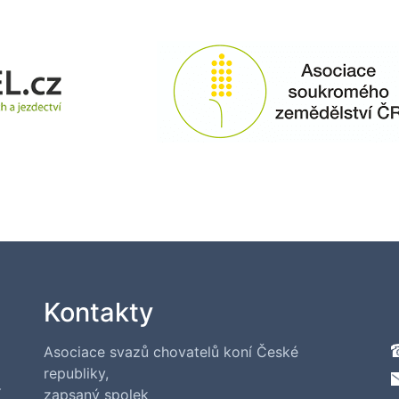
Kontakty
Asociace svazů chovatelů koní České
republiky,
í
zapsaný spolek