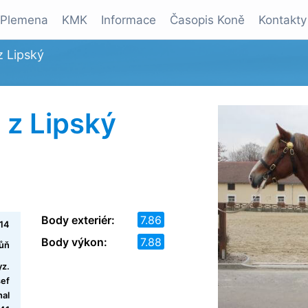
Plemena
KMK
Informace
Časopis Koně
Kontakty
 Lipský
z Lipský
Body exteriér:
7.86
14
Body výkon:
7.88
kůň
yz.
sef
hal