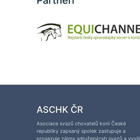
Partneři
ASCHK ČR
Asociace svazů chovatelů koní České
republiky zapsaný spolek zastupuje a
prosazuje zájmy sdruženýcvh svazů a vyvíj