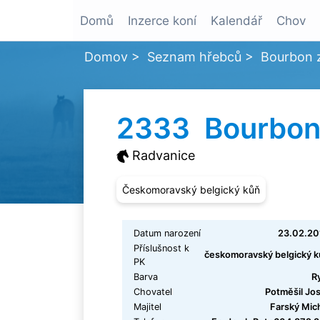
Domů
Inzerce koní
Kalendář
Chov
Domov
>
Seznam hřebců
>
Bourbon z
2333 Bourbon 
Radvanice
Českomoravský belgický kůň
Datum narození
23.02.20
Příslušnost k
českomoravský belgický 
PK
Barva
R
Chovatel
Potměšil Jo
Majitel
Farský Mic