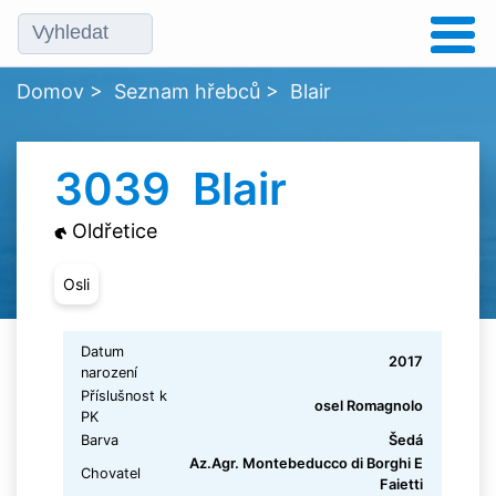
Domov
>
Seznam hřebců
>
Blair
3039 Blair
Oldřetice
Osli
Datum
2017
narození
Příslušnost k
osel Romagnolo
PK
Barva
Šedá
Az.Agr. Montebeducco di Borghi E
Chovatel
Faietti