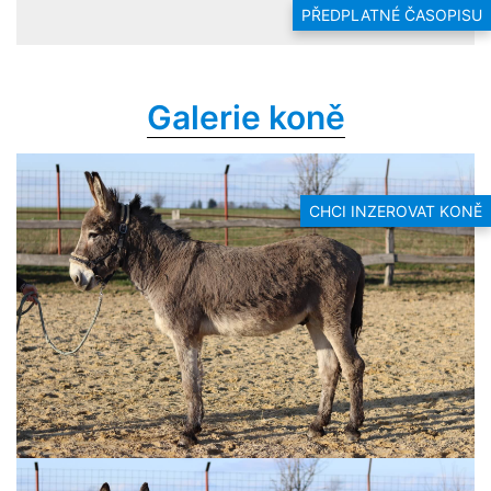
PŘEDPLATNÉ ČASOPISU
Galerie koně
CHCI INZEROVAT KONĚ