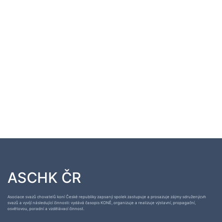
ASCHK ČR
Asociace svazů chovatelů koní České republiky zapsaný spolek zastupuje a prosazuje zájmy sdruženýcvh
svazů a vyvíjí následující činnosti: vydává časopis KONĚ, organizuje a realizuje výstavní, propagační,
osvětovou, poradní a vzdělávací činnost.