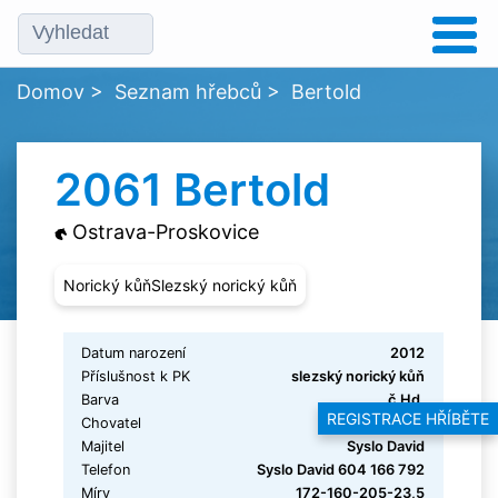
Domov
>
Seznam hřebců
>
Bertold
2061 Bertold
Ostrava-Proskovice
Norický kůňSlezský norický kůň
Datum narození
2012
Příslušnost k PK
slezský norický kůň
Barva
č.Hd.
REGISTRACE HŘÍBĚTE
Chovatel
ZERLINA s.r.o.
Majitel
Syslo David
Telefon
Syslo David 604 166 792
Míry
172-160-205-23,5