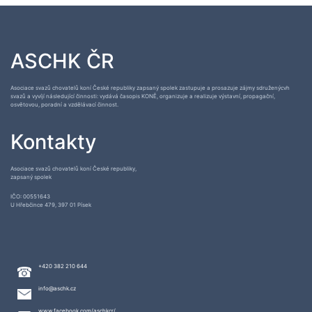
ASCHK ČR
Asociace svazů chovatelů koní České republiky zapsaný spolek zastupuje a prosazuje zájmy sdruženýcvh
svazů a vyvíjí následující činnosti: vydává časopis KONĚ, organizuje a realizuje výstavní, propagační,
osvětovou, poradní a vzdělávací činnost.
Kontakty
Asociace svazů chovatelů koní České republiky,
zapsaný spolek
IČO: 00551643
U Hřebčince 479, 397 01 Písek
+420 382 210 644
info@aschk.cz
www.facebook.com/aschkcr/