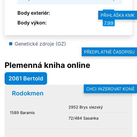
Body exteriér:
7.47
PŘIHLÁŠKA KMK
Body výkon:
7.99
Genetické zdroje (GZ)
PŘEDPLATNÉ ČASOPISU
Plemenná kniha online
2061 Bertold
CHCI INZEROVAT KONĚ
Rodokmen
2952 Brys slezský
1589 Baramis
72/484 Sasanka