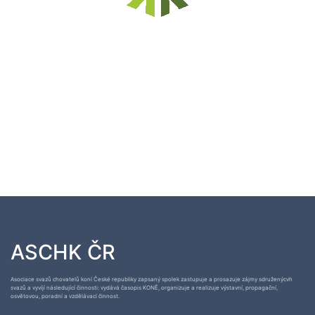
ASCHK ČR
Asociace svazů chovatelů koní České republiky zapsaný spolek zastupuje a prosazuje zájmy sdruženýcvh
svazů a vyvíjí následující činnosti: vydává časopis KONĚ, organizuje a realizuje výstavní, propagační,
osvětovou, poradní a vzdělávací činnost.