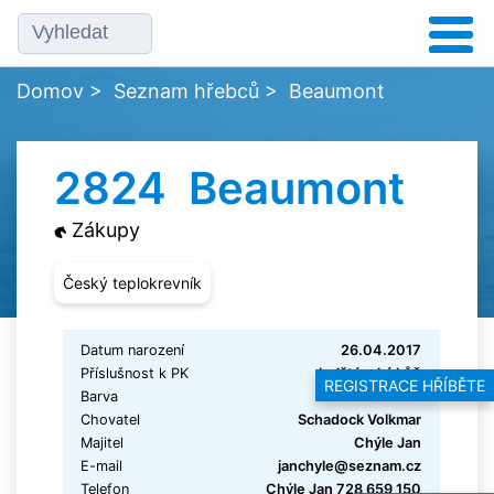
Domov
>
Seznam hřebců
>
Beaumont
2824 Beaumont
Zákupy
Český teplokrevník
Datum narození
26.04.2017
Příslušnost k PK
holštýnský kůň
REGISTRACE HŘÍBĚTE
Barva
sm.Běl.
Chovatel
Schadock Volkmar
Majitel
Chýle Jan
E-mail
janchyle@seznam.cz
Telefon
Chýle Jan 728 659 150