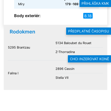
PŘIHLÁŠKA KMK
Míry
179 -169 -194 -21.8
Body exteriér:
8.18
Rodokmen
PŘEDPLATNÉ ČASOPISU
5134 Baloubet du Rouet
5295 Brantzau
Z-Thorradina
CHCI INZEROVAT KONĚ
2896 Cassin
Falina I
Stella VII