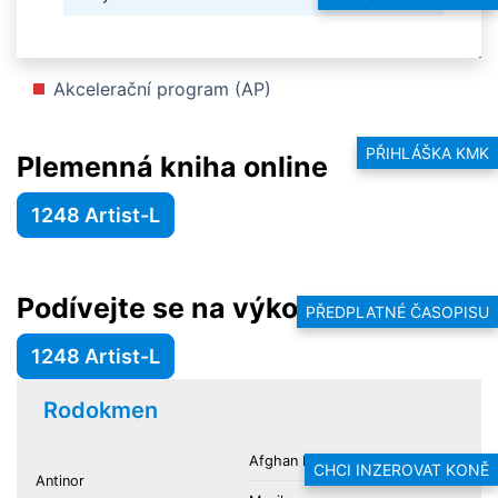
Akcelerační program (AP)
PŘIHLÁŠKA KMK
Plemenná kniha online
1248 Artist-L
Podívejte se na výkonnost hřebce
PŘEDPLATNÉ ČASOPISU
1248 Artist-L
Rodokmen
Afghan II
CHCI INZEROVAT KONĚ
Antinor