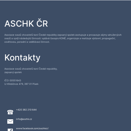
ASCHK ČR
Asociace svazů chovatelů koní České republiky zapsaný spolek zastupuje a prosazuje zájmy sdruženýcvh
svazů a vyvíjí následující činnosti: vydává časopis KONĚ, organizuje a realizuje výstavní, propagační,
osvětovou, poradní a vzdělávací činnost.
Kontakty
Asociace svazů chovatelů koní České republiky,
zapsaný spolek
IČO: 00551643
U Hřebčince 479, 397 01 Písek
+420 382 210 644
info@aschk.cz
www.facebook.com/aschkcr/