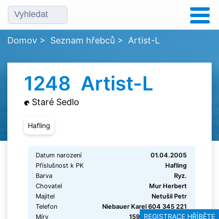
Domov
>
Seznam hřebců
>
Artist-L
1248 Artist-L
Staré Sedlo
Hafling
Datum narození
01.04.2005
Příslušnost k PK
Hafling
Barva
Ryz.
Chovatel
Mur Herbert
Majitel
Netušil Petr
Telefon
Niebauer Karel 604 345 221
REGISTRACE HŘÍBĚTE
Míry
159 - 149 -170 - 20