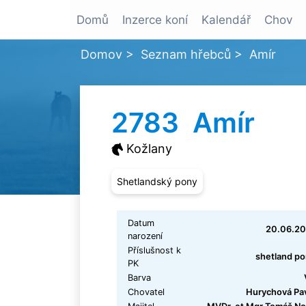
Domů
Inzerce koní
Kalendář
Chov
Domov
>
Seznam hřebců
>
Amír
2783 Amír
Kožlany
Shetlandský pony
Datum
20.06.20
narození
Příslušnost k
shetland p
PK
Barva
Chovatel
Hurychová Pa