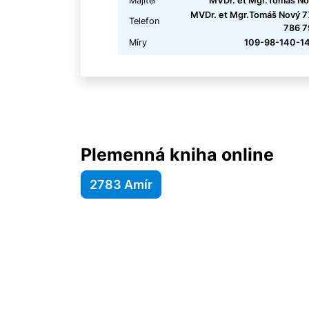
Majitel
MVDr. et Mgr.Tomáš N
MVDr. et Mgr.Tomáš Nový 
Telefon
786 7
Míry
109-98-140-14
Plemenná kniha online
2783 Amír