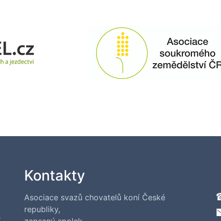
Kontakty
Asociace svazů chovatelů koní České
republiky,