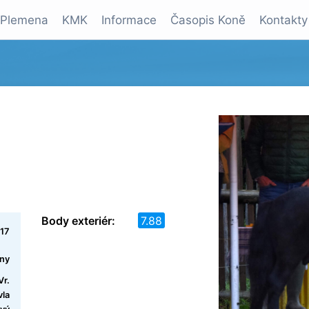
Plemena
KMK
Informace
Časopis Koně
Kontakty
Body exteriér:
7.88
17
ony
Vr.
vla