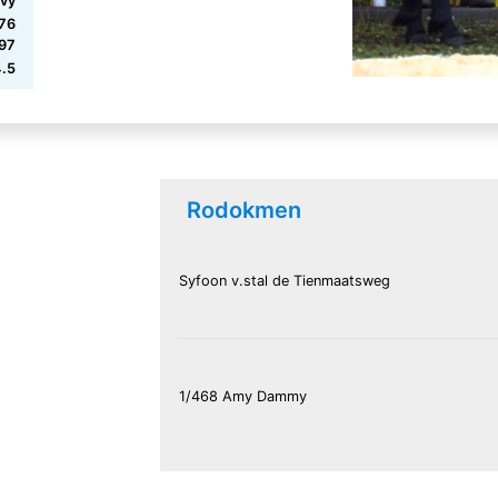
ový
776
97
.5
Rodokmen
Syfoon v.stal de Tienmaatsweg
1/468 Amy Dammy