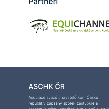
Partneři
ASCHK ČR
Asociace svazů chovatelů koní České
republiky zapsaný spolek zastupuje a