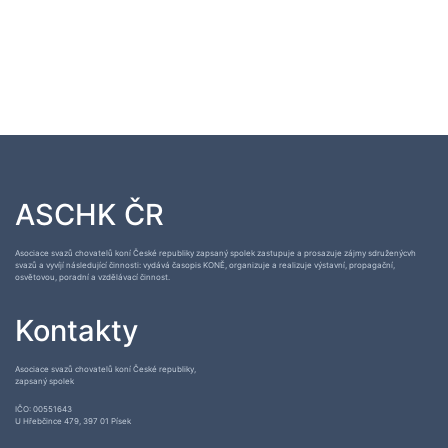
ASCHK ČR
Asociace svazů chovatelů koní České republiky zapsaný spolek zastupuje a prosazuje zájmy sdruženýcvh
svazů a vyvíjí následující činnosti: vydává časopis KONĚ, organizuje a realizuje výstavní, propagační,
osvětovou, poradní a vzdělávací činnost.
Kontakty
Asociace svazů chovatelů koní České republiky,
zapsaný spolek
IČO: 00551643
U Hřebčince 479, 397 01 Písek