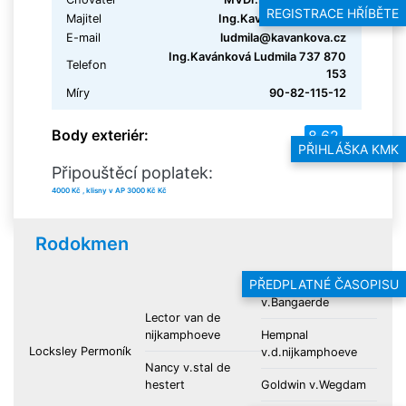
REGISTRACE HŘÍBĚTE
Majitel
Ing.Kavánková Ludmila
E-mail
ludmila@kavankova.cz
Ing.Kavánková Ludmila 737 870
Telefon
153
Míry
90-82-115-12
Body exteriér:
8.62
PŘIHLÁŠKA KMK
Připouštěcí poplatek:
4000 Kč , klisny v AP 3000 Kč Kč
Rodokmen
PŘEDPLATNÉ ČASOPISU
Gentleman
v.Bangaerde
Lector van de
nijkamphoeve
Hempnal
Locksley Permoník
v.d.nijkamphoeve
Nancy v.stal de
hestert
Goldwin v.Wegdam