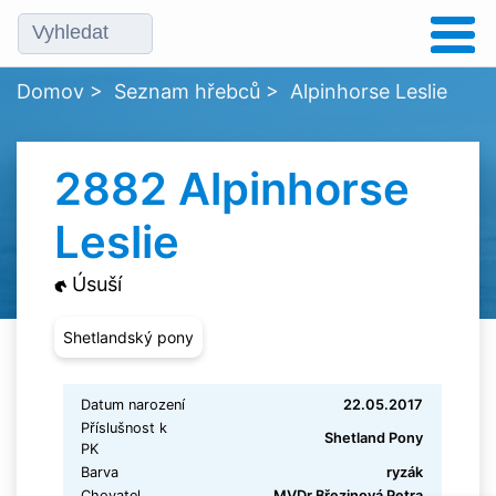
Domov
>
Seznam hřebců
>
Alpinhorse Leslie
2882 Alpinhorse
Leslie
Úsuší
Shetlandský pony
Datum narození
22.05.2017
Příslušnost k
Shetland Pony
PK
Barva
ryzák
Chovatel
MVDr.Březinová Petra