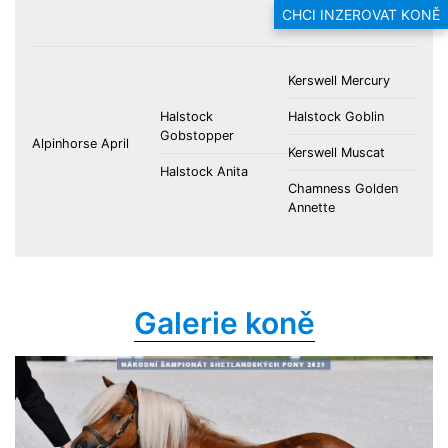
Elisa v.d.ysselhof
CHCI INZEROVAT KONĚ
Kerswell Mercury
Halstock
Halstock Goblin
Gobstopper
Alpinhorse April
Kerswell Muscat
Halstock Anita
Chamness Golden
Annette
Galerie koně