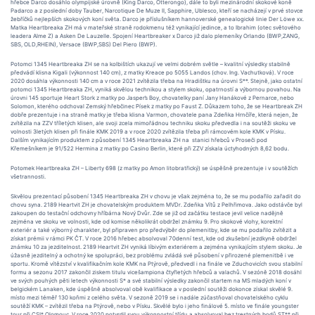
hřebce Darco dosáhlo olympijské úrovně (King Darco, Otterongo), dále to byli mezinárodní skokové koně
Padarco a z poslední doby Tauber, Narcotique De Muze II, Sapphire, Ublesco, kteří se nacházejí v prvé stovce
žebříčků nejlepších skokových koní světa. Darco je příslušníkem hannoverské genealogické linie Der Löwe xx.
Matka Heartbreaka ZH má v mateřské straně rodokmenu též vynikající jedince, a to Ibrahim (otec světového
leadera Alme Z) a Asken De Lauzelle. Spojení Heartbreaker x Darco již dalo plemeníky Orlando (BWP,ZANG,
SBS, OLD,RHEIN), Versace (BWP,SBS) Del Piero (BWP).
Potomci 1345 Heartbreaka ZH se na kolbištích ukazují ve velmi dobrém světle – kvalitní výsledky stabilně
předvádí klisna Kigali (výkonnost 140 cm), z matky Kreace po 5055 Landos (chov. Ing. Vachutková). V roce
2020 dosáhla výkonnosti 140 cm a v roce 2021 zvítězila třeba na Hradištku na úrovni S**. Stejně, jako ostatní
potomci 1345 Heartbreaka ZH, vyniká skvělou technikou a stylem skoku, opatrností a výbornou povahou. Na
úrovni 145 sportuje Heart Stork z matky po Jasper’s Boy, chovatelky paní Jany Hanákové z Pernarce, nebo
Solomon, kterého odchoval Zemský hřebčinec Písek z matky po Faust Z. Důkazem toho, že se Heartbreak ZH
dobře prezentuje i na straně matky je třeba klisna Varmon, chovatele pana Zdeňka Hrnčíře, která nejen, že
zvítězila na ZZV tříletých klisen, ale svoji zcela mimořádnou techniku skoku předvedla i na soutěži skoku ve
volnosti 3letých klisen při finále KMK 2019 a v roce 2020 zvítězila třeba při rámcovém kole KMK v Písku.
Dalším vynikajícím produktem z působení 1345 Heartbreaka ZH na stanici hřebců v Proseči pod
Křemešníkem je 91/522 Hermina z matky po Casino Berlin, které při ZZV získala úctyhodných 8,62 bodu.
Potomek Heartbreaka ZH – Liberty 698 (z matky po Amon litobratřický) se úspěšně prezentuje i v soutěžích
všetrannosti.
Skvělou prezentací působení 1345 Heartbreaka ZH v chovu je však zejména to, že se mu podařilo zařadit do
chovu syna. 2189 Heartvit ZH je chovatelským produktem MVDr. Zdeňka Vítů z Pelhřimova. Jako odstávče byl
zakoupen do testační odchovny hříbárna Nový Dvůr. Zde se již od začátku testace jevil velice nadějně
zejména ve skoku ve volnosti, kde od komise několikrát obdržel známku 9. Pro skokové vlohy, korektní
exteriér a také výborný charakter, byl připraven pro předvýběr do plemenitby, kde se mu podařilo zvítězit a
získat prémii v rámci PK ČT. V roce 2016 hřebec absolvoval 70denní test, kde od zkušební jezdkyně obdržel
známku 10 za jezditelnost. 2189 Heartvit ZH vyniká líbivým exteriérem a zejména vynikajícím stylem skoku. Je
úžasně jezditelný a ochotný ke spolupráci, bez problému zvládá své působení v přirozené plemenitbě i ve
sportu. Kromě vítězství v kvalifikačním kole KMK na Ptýrově, předvedl i na finále ve Zduchovicích svou stabilní
formu a sezonu 2017 zakončil ziskem titulu vicešampiona čtyřletých hřebců a valachů. V sezóně 2018 dosáhl
ve svých pouhých pěti letech výkonnosti S* a své stabilní výsledky zakončil startem na MS mladých koní v
belgickém Lanaken, kde úspěšně absolvoval obě kvalifikace a v poslední soutěži dokonce získal skvělé 9.
místo mezi téměř 130 koňmi z celého světa. V sezoně 2019 se i nadále zúčastňoval chovatelského cyklu
soutěží KMK – zvítězil třeba na Ptýrově, nebo v Písku. Skvělé bylo i jeho finálové 5. místo ve finále youngster
tour při CSI* Olomouc. V roce 2020 potvrdil svou výkonnostní třídu a absolvoval bez trestných bodů ST** při