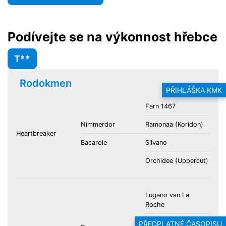
Podívejte se na výkonnost hřebce
T**
Rodokmen
PŘIHLÁŠKA KMK
Farn 1467
Nimmerdor
Ramonaa (Koridon)
Heartbreaker
Bacarole
Silvano
Orchidee (Uppercut)
Lugano van La
Roche
Ocoucha (Codex)
PŘEDPLATNÉ ČASOPISU