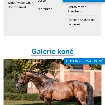
Darco
Wide Awake v.d. -
Hibrahim von
Noordheuvel
Nibrahime
Pferdheim
Gerlinde (Askan de
Lauzelle)
Galerie koně
CHCI INZEROVAT KONĚ