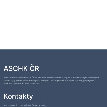
ASCHK ČR
Asociace svazů chovatelů koní České republiky zapsaný spolek zastupuje a prosazuje zájmy sdruženýcvh
svazů a vyvíjí následující činnosti: vydává časopis KONĚ, organizuje a realizuje výstavní, propagační,
osvětovou, poradní a vzdělávací činnost.
Kontakty
Asociace svazů chovatelů koní České republiky,