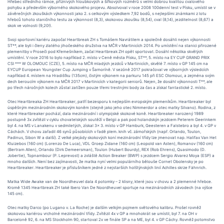
Hřebec středního rámce, příznivých hloubkových a šířkových rozměrů s velmi dobrou kvalitou cvalového
pohybu a především výborného skokového projevu. Absolvoval v roce 2008 100denní test v Písku, umístil se v
závěrečných zkouškách výkonnosti jako 2. s celkovým výsledkem 7,92 bodů, s nejlepšími známkami z lotu
hřebců tohoto staničního testu za výkonnost (8,3), skokovou zkoušku (8,54), cval (8,14), jezditelnost (8,67) a
skok ve volnosti (9,20!).
Svoji sportovní kariéru započal Heartbreak ZH s Tomášem Navrátilem a společně dosáhli nejen výkonnosti
ST**, ale byli i členy zlatého jihočeského družstva na MČR v Martinicích 2014. Po umístění na stanici přirozené
plemenitby v Proseči pod Křemešníkem, začal Heartbreak ZH opět sportovat. Dosáhl několika skvělých
umístění. V roce 2016 to bylo například 2. místo v Ceně města Písku, ST**, 5. místo na EY CUP GRAND PRIX
CSI *** W OLOMOUC (CZE), 5. místo na MČR mladých jezdců v Martinicích, skvělé 7. místo v GP 145 cm na
EYCUP European Youngster Cup Jumping v Šamoríně. V sezóně 2017 pokračoval ve výborných výsledcích
například 4. místem na Hradišťku (135cm), čistým výkonem na parkuru 145 při ESC Olomouc, a zejména svým
dech beroucím výkonem na MČR 2017 v Martinicích v kategorii seniorů. Nejen, že dosáhl výkonnosti T**, ale
po třech náročných kolech zůstal zatížen pouze třemi trestnými body za čas a získal fantastické 2. místo.
Otec Heartbreaka ZH Heartbreaker, patří bezesporu k nejlepším evropským plemeníkům. Heartbreaker byl
úspěšným mezinárodním skokovým koněm (stejně jako jeho otec Nimmerdor a otec matky Silvano). Rodina, z
které Heartbreaker pochází, dala mezinárodní i olympijské skokové koně. Heartbreaker narozený 1989
postupně 3x zvítězil v cyklu chovatelských soutěží v Belgii a pak pod holandskýn jezdcem Peterem Geerinkem
byl 4. na MS v Lanakenu v sedmiletých, získal 3x 3. místo v GP Hamburk, Geesteren a Falstebro a byl 4. v GP v
Cáchách. V chovu zařadil 46 synů působících v řadě plem. knih vč. zámořských (např. Orlando, Toulon,
Padinus, Sibon W a další). Z velké plejády skokových koní mezinárodní třídy lze jmenovat nap. Halifax Van Het
Kluizebos (160 cm) (Lorenzo De Luca), VDL Groep Zidane (160 cm) (Leopold van Asten), Romanov (160 cm)
(Bertram Allen), Orlando (Dirk Demeersman), Toulon (Hubert Bourdy), REX (Rob Ehrens), Quasimodo (D.
Jobertie), Topnambour (P. Leprevost) a zvláště Action Breaker (BWP) s jezdcem Sergio Alvarez Moya (ESP) a
mnoho dalších. Není bez zajímavosti, že matka nyní velmi populárního bělouše Cornet Obolensky je po
Heartbreaker. Heartbreaker je příslušníkem jedné z nejstarších holštýnských linií Achilles skrze Fähnrich.
Matka Wide Awake van de Noordheuvel dala 4 potomky – 2 klisny, které jsou v chovu a 2 plemenné hřebce.
Kromě 1345 Heartbreak ZH také Ibero Van De Noordheuvel sportuje na mezinárodních závodech (na výšce
145 cm).
Otec matky Darco (po Lugano v. La Roche) je dalším velkým pojmem světového kalibru. Prošel rovněž
skokovou kariérou vrcholné mezinárodní třídy. Zvítězil 4x v GP a mnohokrát se umístil, byl 7. na OH v
Barceloně 92, 6. na MS Stockholm 90, startoval 2x ve finále SP a na ME, byl 4. v GP Cáchy. Rovněž potomstvo