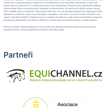
Ceně Písku a s pouhým jedním shozením ST** při Memoriálu Jana Papouška v Martinicích. V roce 2021
dosáhl Heartvit výkonnosti T* a skvěle pokračoval i roce následujícím. Dosáhl mnoha vynikajících výsledků,
úžasně skákal třeba na mezinárodních závodech ve Zduchovicích. Za Heartvita ZH přišla na konci sezony
2022 nabídka, která se neodmítá. Všichni jsme velmi hrdí na to, že jsme byli součástí jeho přípravy pro další
působení za oceánem, s jeho novou kanadskou majitelkou. Jsme hrdí na to, že se narodil v Čechách a že
vyrostl v Zemském hřebčinci. Přejeme mu jen to nejlepší, protože je to nejen zvíře mimořádných schopností,
ale zejména jedinečného charakteru a těšíme se, že jeho sportovní kariéru budeme i nadále sledovat.
Plemenný hřebec 1345 Heartbreak ZH je pro český chov jednoznačným přínosem, jeho potomci jsou
charakterní koně s dobrou jezditelností a kvalitní technikou skoku.
Partneři