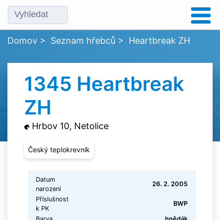
Domov
>
Seznam hřebců
>
Heartbreak ZH
1345 Heartbreak
ZH
Hrbov 10, Netolice
Český teplokrevník
Datum
26. 2. 2005
narození
Příslušnost
BWP
k PK
Barva
hnědák