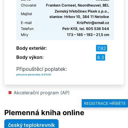
Chovatel
Franken Corneel, Noordheuvel, BEL
Zemský hřebčinec Písek s.p.o.,
Majitel
stanice: Hrbov 10, 384 11 Netolice
E-mail
KrizPetr@email.cz
Telefon
Petr Kříž, tel. 605 536 544
Míry
173 – 165 – 193 – 21,5 cm
Body exteriér:
7.92
Body výkon:
8.3
Připouštěcí poplatek:
přirozená plemenitba, 8.470 Kč
Akcelerační program (AP)
REGISTRACE HŘÍBĚTE
Plemenná kniha online
český teplokrevník