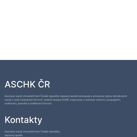
ASCHK ČR
Asociace svazů chovatelů koní České republiky zapsaný spolek zastupuje a prosazuje zájmy sdruženýcvh
svazů a vyvíjí následující činnosti: vydává časopis KONĚ, organizuje a realizuje výstavní, propagační,
osvětovou, poradní a vzdělávací činnost.
Kontakty
Asociace svazů chovatelů koní České republiky,
zapsaný spolek