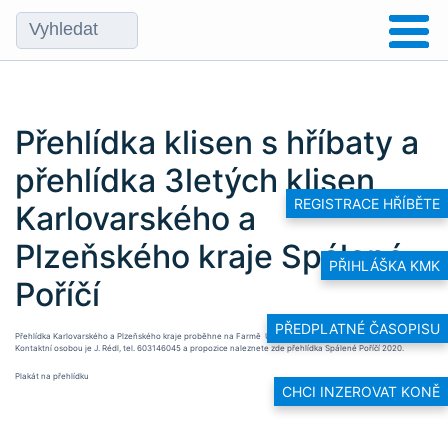
Přehlídka klisen s hříbaty a
přehlídka 3letých klisen
REGISTRACE HŘÍBĚTE
Karlovarského a
Plzeňského kraje Spálené
PŘIHLÁŠKA KMK
Poříčí
PŘEDPLATNÉ ČASOPISU
Přehlídka Karlovarského a Plzeňského kraje proběhne na Farmě U Bílého domu ve Spáleném Poříčí.
Kontaktní osobou je J. Rédl, tel. 603146045 a propozice naleznete zde
přehlídka Spálené Poříčí 2020
.
Plakát na přehlídku
CHCI INZEROVAT KONĚ