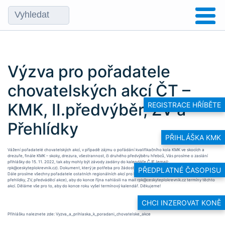
Výzva pro pořadatele
chovatelských akcí ČT –
KMK, II.předvýběr, ZV a
REGISTRACE HŘÍBĚTE
Přehlídky
PŘIHLÁŠKA KMK
Vážení pořadatelé chovatelských akcí, v případě zájmu o pořádání kvalifikačního kola KMK ve skocích a
drezuře, finále KMK – skoky, drezura, všestrannost, či druhého předvýběru hřebců, Vás prosíme o zaslání
přihlášky do 15. 11. 2022, tak aby mohly být závody zadány do kalendáře ČJF (email:
rpk@ceskyteplokrevnik.cz). Dokument, který je potřeba pro žádost vyplnit, naleznete v příloze tohoto článku.
PŘEDPLATNÉ ČASOPISU
Dále prosíme všechny pořadatele ostatních regionálních akcí pro koně plemene český teplokrevník (svody,
přehlídky, ZV, předváděcí akce), aby do konce října nahlásili na mail rpk@ceskyteplokrevnik.cz termíny těchto
akcí. Děláme vše pro to, aby do konce roku vyšel termínový kalendář. Děkujeme!
CHCI INZEROVAT KONĚ
Přihlášku naleznete zde: Vyzva_a_prihlaska_k_poradani_chovatelske_akce