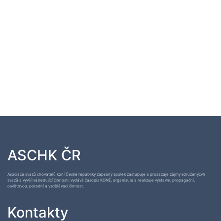
ASCHK ČR
Asociace svazů chovatelů koní České republiky zapsaný spolek zastupuje a prosazuje zájmy sdruženýcvh
svazů a vyvíjí následující činnosti: vydává časopis KONĚ, organizuje a realizuje výstavní, propagační,
osvětovou, poradní a vzdělávací činnost.
Kontakty