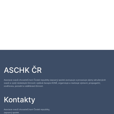
ASCHK ČR
Asociace svazů chovatelů koní České republiky zapsaný spolek zastupuje a prosazuje zájmy sdruženýcvh
svazů a vyvíjí následující činnosti: vydává časopis KONĚ, organizuje a realizuje výstavní, propagační,
osvětovou, poradní a vzdělávací činnost.
Kontakty
Asociace svazů chovatelů koní České republiky,
zapsaný spolek