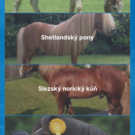
Shetlandský pony
Slezský norický kůň