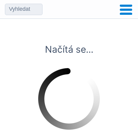
Načítá se...