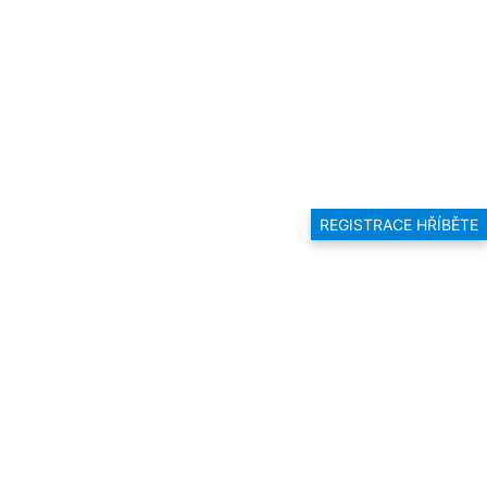
REGISTRACE HŘÍBĚTE