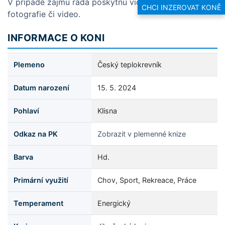
V případě zájmu ráda poskytnu více informací,
CHCI INZEROVAT KONĚ
fotografie či video.
INFORMACE O KONI
Plemeno
Český teplokrevník
Datum narození
15. 5. 2024
Pohlaví
Klisna
Odkaz na PK
Zobrazit v plemenné knize
Barva
Hd.
Primární využití
Chov, Sport, Rekreace, Práce
Temperament
Energický