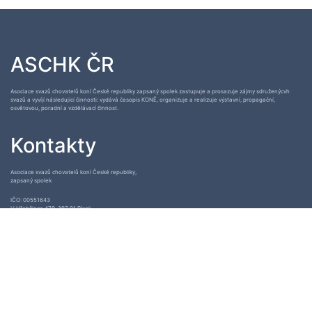
ASCHK ČR
Asociace svazů chovatelů koní České republiky zapsaný spolek zastupuje a prosazuje zájmy sdruženýcvh
svazů a vyvíjí následující činnosti: vydává časopis KONĚ, organizuje a realizuje výstavní, propagační,
osvětovou, poradní a vzdělávací činnost.
Kontakty
Asociace svazů chovatelů koní České republiky,
zapsaný spolek
IČO: 00551643
U Hřebčince 479, 397 01 Písek
+420 382 210 644
info@aschk.cz