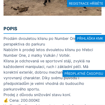
REGISTRACE HŘÍBĚTE
POPIS
Prodám dvouletou klisnu po Number One –
PŘIHLÁŠKA KMK
perspektiva do parkuru
Nabízím k prodeji letos dvouletou klisnu po hřebci
Number One, z matky Vulkán / Voltér.
Klisna je odchovaná ve sportovní stáji, zvyklá na
každodenní manipulaci, ruch i základní péči. Má
korektní exteriér, dobrou mechaniku pohybu a
PŘEDPLATNÉ ČASOPISU
vyrovnaný charakter. Díky svému původu i
předpokladům je velmi vhodná do budoucího
parkurového sportu.
Prodej z důvodu snižování stavu koní.
💰 Cena: 200.000Kč