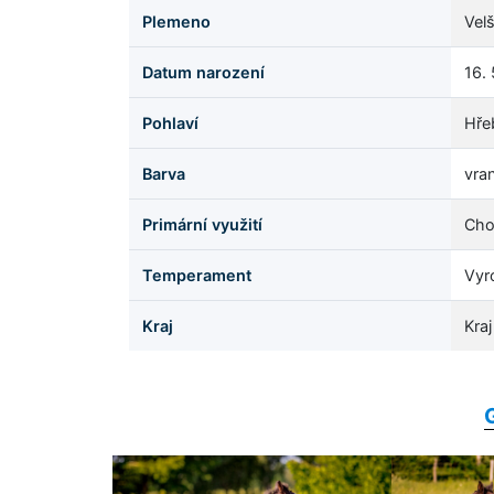
Plemeno
Vel
Datum narození
16.
Pohlaví
Hře
Barva
vran
Primární využití
Cho
Temperament
Vyr
Kraj
Kra