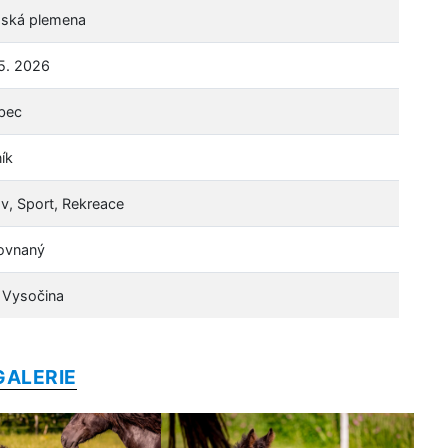
šská plemena
 5. 2026
bec
ík
v, Sport, Rekreace
ovnaný
j Vysočina
GALERIE