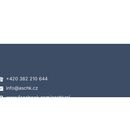
+420 382 210 644
info@aschk.cz
www.facebook.com/aschkcr/
www.youtube.com/user/aschk