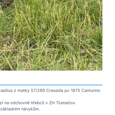
silius z matky 57/269 Cressida po 1875 Canturino
ází na odchovně hřebců v ZH Tlumačov.
n základním návykům.