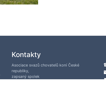
Kontakty
Asociace svazů chovatelů koní České
republiky,
í
zapsaný spolek
IČO: 00551643
U Hřebčince 479, 397 01 Písek