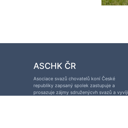
ASCHK ČR
Asociace svazů chovatelů koní České
republiky zapsaný spolek zastupuje a
prosazuje zájmy sdruženýcvh svazů a vyvíj
následující činnosti: vydává časopis KONĚ,
organizuje a realizuje výstavní, propagační,
osvětovou, poradní a vzdělávací činnost.