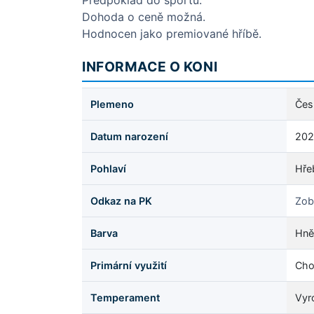
Předpoklad do sportu.
Dohoda o ceně možná.
Hodnocen jako premiované hříbě.
INFORMACE O KONI
Plemeno
Čes
Datum narození
202
Pohlaví
Hře
Odkaz na PK
Zob
Barva
Hně
Primární využití
Cho
Temperament
Vyr