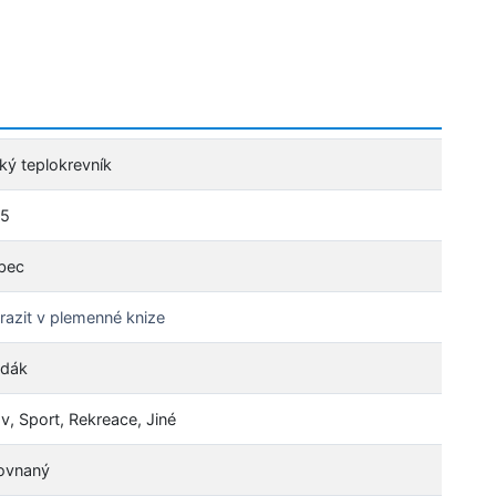
ký teplokrevník
5
bec
razit v plemenné knize
dák
v, Sport, Rekreace, Jiné
ovnaný