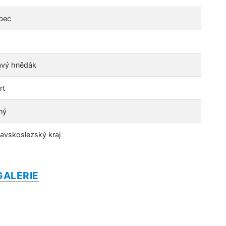
bec
vý hnědák
rt
ný
avskoslezský kraj
GALERIE