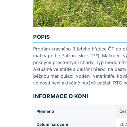
POPIS
Prodám krásného 3-letého hřebce ČT po ot
matky po Le Patron (skok T**). Matka vl. 
pěknými prostornými chody. Typ moderní
Aktuálně ve stádě s dalšími hřebci na past
běžnou manipulaci, vodění, veterináře, kov
volnosti není aktuálně možné udělat. RTG na
INFORMACE O KONI
Plemeno
Čes
Datum narození
202