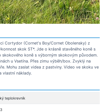
ci Cortydor (Cornet′s Boy/Cornet Obolensky) z
výkonnost skok ST*. Jde o krásně stavěného koně s
ho skokového koně s výborným skokovým původem.
vinách u Vsetína. Přes zimu výběh/box. Zvyklý na
áře. Mohu zaslat videa z pastviny. Video ve skoku ve
 vlastní náklady.
ký teplokrevník
3