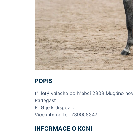
POPIS
tří letý valacha po hřebci 2909 Mugáno n
Radegast.
RTG je k dispozici
Více info na tel: 739008347
INFORMACE O KONI