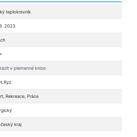
ký teplokrevník
 3. 2023
ach
+
razit v plemenné knize
vt.Ryz.
rt, Rekreace, Práce
rgický
očeský kraj