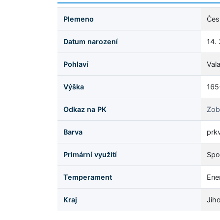
Plemeno
Čes
Datum narození
14.
Pohlaví
Val
Výška
165
Odkaz na PK
Zob
Barva
prk
Primární využití
Spo
Temperament
Ene
Kraj
Jih