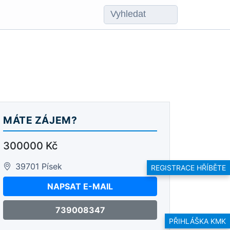
MÁTE ZÁJEM?
300000 Kč
39701 Písek
REGISTRACE HŘÍBĚTE
NAPSAT E-MAIL
739008347
PŘIHLÁŠKA KMK