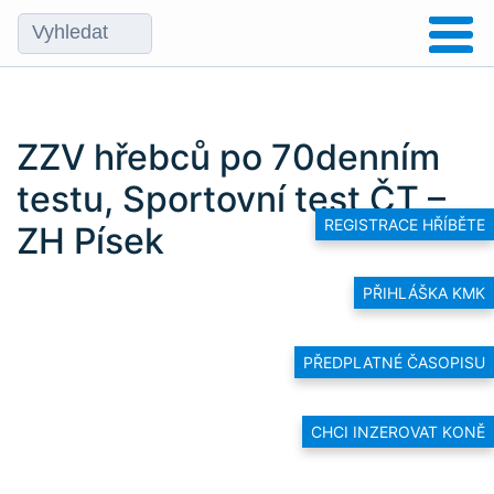
ZZV hřebců po 70denním
testu, Sportovní test ČT –
REGISTRACE HŘÍBĚTE
ZH Písek
PŘIHLÁŠKA KMK
PŘEDPLATNÉ ČASOPISU
CHCI INZEROVAT KONĚ