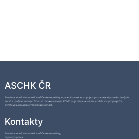
ASCHK ČR
Asociace svazů chovatelů koní České republiky zapsaný spolek zastupuje a prosazuje zájmy sdruženýcvh
svazů a vyvíjí následující činnosti: vydává časopis KONĚ, organizuje a realizuje výstavní, propagační,
osvětovou, poradní a vzdělávací činnost.
Kontakty
Asociace svazů chovatelů koní České republiky,
zapsaný spolek